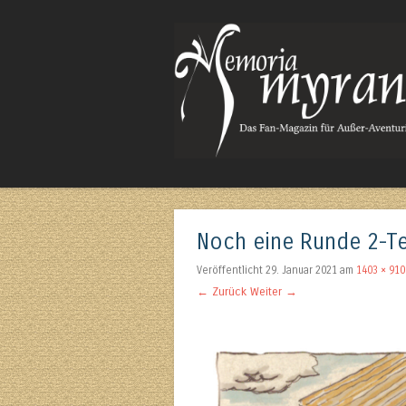
Das Fan-Magazin für Außer-Aventurisches
Noch eine Runde 2-T
Veröffentlicht
29. Januar 2021
am
1403 × 910
← Zurück
Weiter →