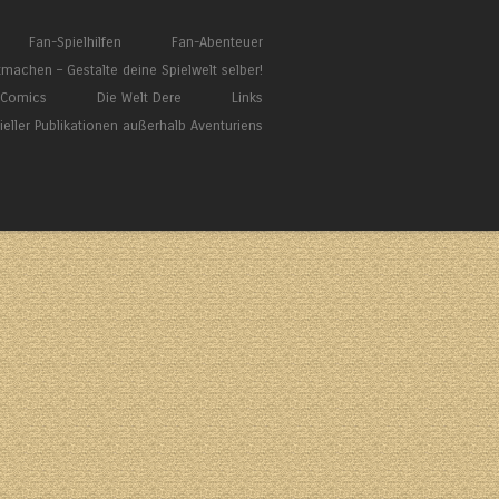
Fan-Spielhilfen
Fan-Abenteuer
tmachen – Gestalte deine Spielwelt selber!
/ Comics
Die Welt Dere
Links
zieller Publikationen außerhalb Aventuriens