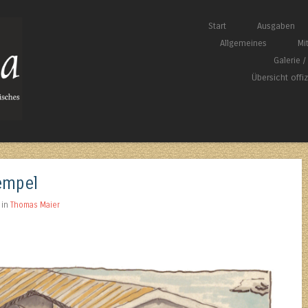
Springe zum Inhalt
Start
Ausgaben
Menü
Allgemeines
Mi
Galerie 
Übersicht offi
empel
in
Thomas Maier