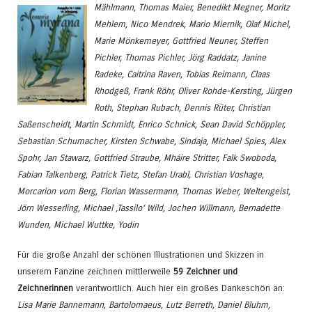
Mählmann, Thomas Maier, Benedikt Megner, Moritz
Mehlem, Nico Mendrek, Mario Miernik, Olaf Michel,
Marie Mönkemeyer, Gottfried Neuner, Steffen
Pichler, Thomas Pichler, Jörg Raddatz, Janine
Radeke, Caitrina Raven, Tobias Reimann, Claas
Rhodgeß, Frank Röhr, Oliver Rohde-Kersting, Jürgen
Roth, Stephan Rubach, Dennis Rüter, Christian
Saßenscheidt, Martin Schmidt, Enrico Schnick, Sean David Schöppler,
Sebastian Schumacher, Kirsten Schwabe, Sindaja, Michael Spies, Alex
Spohr, Jan Stawarz, Gottfried Straube, Mháire Stritter, Falk Swoboda,
Fabian Talkenberg, Patrick Tietz, Stefan Urabl, Christian Voshage,
Morcarion vom Berg, Florian Wassermann, Thomas Weber, Weltengeist,
Jörn Wesserling, Michael ‚Tassilo‘ Wild, Jochen Willmann, Bernadette
Wunden, Michael Wuttke, Yodin
Für die große Anzahl der schönen Illustrationen und Skizzen in
unserem Fanzine zeichnen mittlerweile
59 Zeichner und
Zeichnerinnen
verantwortlich. Auch hier ein großes Dankeschön an:
Lisa Marie Bannemann, Bartolomaeus, Lutz Berreth, Daniel Bluhm,