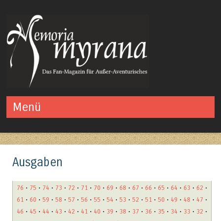
Das Fan-Magazin für Außer-Aventurisches
Menü
Springe zum Inhalt
Ausgaben
76
•
75
•
74
•
73
•
72
•
71
•
70
•
69
•
68
•
67
•
66
•
65
•
64
•
63
•
62
•
61
•
60
•
59
•
58
•
57
•
56
•
55
•
54
•
53
•
52
•
51
•
50
•
49
•
48
•
47
•
46
•
45
•
44
•
43
•
42
•
41
•
40
•
39
•
38
•
37
•
36
•
35
•
34
•
33
•
32
•