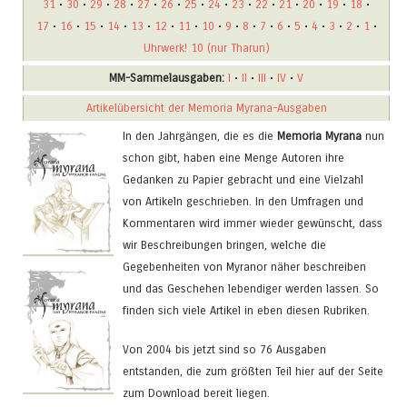
31
•
30
•
29
•
28
•
27
•
26
•
25
•
24
•
23
•
22
•
21
•
20
•
19
•
18
•
17
•
16
•
15
•
14
•
13
•
12
•
11
•
10
•
9
•
8
•
7
•
6
•
5
•
4
•
3
•
2
•
1
•
Uhrwerk! 10 (nur Tharun)
MM-Sammelausgaben:
I
•
II
•
III
•
IV
•
V
Artikelübersicht der Memoria Myrana-Ausgaben
In den Jahrgängen, die es die
Memoria Myrana
nun
schon gibt, haben eine Menge Autoren ihre
Gedanken zu Papier gebracht und eine Vielzahl
von Artikeln geschrieben. In den Umfragen und
Kommentaren wird immer wieder gewünscht, dass
wir Beschreibungen bringen, welche die
Gegebenheiten von Myranor näher beschreiben
und das Geschehen lebendiger werden lassen. So
finden sich viele Artikel in eben diesen Rubriken.
Von 2004 bis jetzt sind so 76 Ausgaben
entstanden, die zum größten Teil hier auf der Seite
zum Download bereit liegen.