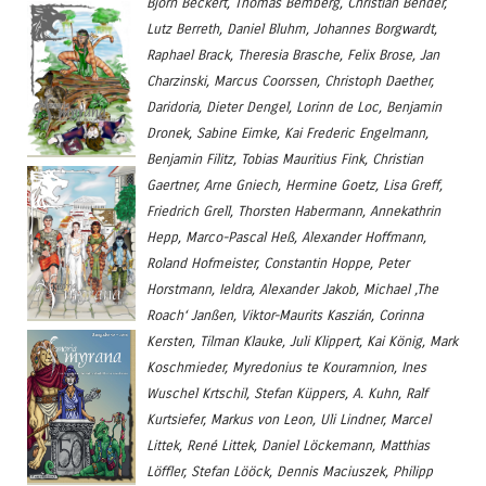
Bjorn Beckert, Thomas Bemberg, Christian Bender,
Lutz Berreth, Daniel Bluhm, Johannes Borgwardt,
Raphael Brack, Theresia Brasche, Felix Brose, Jan
Charzinski, Marcus Coorssen, Christoph Daether,
Daridoria, Dieter Dengel, Lorinn de Loc, Benjamin
Dronek, Sabine Eimke, Kai Frederic Engelmann,
Benjamin Filitz, Tobias Mauritius Fink, Christian
Gaertner, Arne Gniech, Hermine Goetz, Lisa Greff,
Friedrich Grell, Thorsten Habermann, Annekathrin
Hepp, Marco-Pascal Heß, Alexander Hoffmann,
Roland Hofmeister, Constantin Hoppe, Peter
Horstmann, Ieldra, Alexander Jakob, Michael ‚The
Roach‘ Janßen, Viktor-Maurits Kaszián, Corinna
Kersten, Tilman Klauke, Juli Klippert, Kai König, Mark
Koschmieder, Myredonius te Kouramnion, Ines
Wuschel Krtschil, Stefan Küppers, A. Kuhn, Ralf
Kurtsiefer, Markus von Leon, Uli Lindner, Marcel
Littek, René Littek, Daniel Löckemann, Matthias
Löffler, Stefan Lööck, Dennis Maciuszek, Philipp