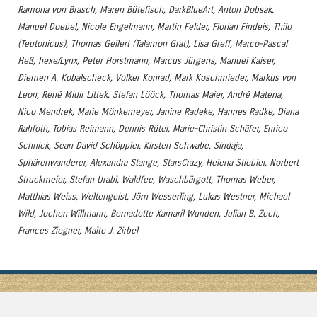
Ramona von Brasch, Maren Bütefisch, DarkBlueArt, Anton Dobsak,
Manuel Doebel, Nicole Engelmann, Martin Felder, Florian Findeis, Thilo
(Teutonicus), Thomas Gellert (Talamon Grat), Lisa Greff, Marco-Pascal
Heß, hexe/Lynx, Peter Horstmann, Marcus Jürgens, Manuel Kaiser,
Diemen A. Kobalscheck, Volker Konrad, Mark Koschmieder, Markus von
Leon, René Midir Littek, Stefan Lööck, Thomas Maier, André Matena,
Nico Mendrek, Marie Mönkemeyer, Janine Radeke, Hannes Radke, Diana
Rahfoth, Tobias Reimann, Dennis Rüter, Marie-Christin Schäfer, Enrico
Schnick, Sean David Schöppler, Kirsten Schwabe, Sindaja,
Sphärenwanderer, Alexandra Stange, StarsCrazy, Helena Stiebler, Norbert
Struckmeier, Stefan Urabl, Waldfee, Waschbärgott, Thomas Weber,
Matthias Weiss, Weltengeist, Jörn Wesserling, Lukas Westner, Michael
Wild, Jochen Willmann, Bernadette Xamaril Wunden, Julian B. Zech,
Frances Ziegner, Malte J. Zirbel