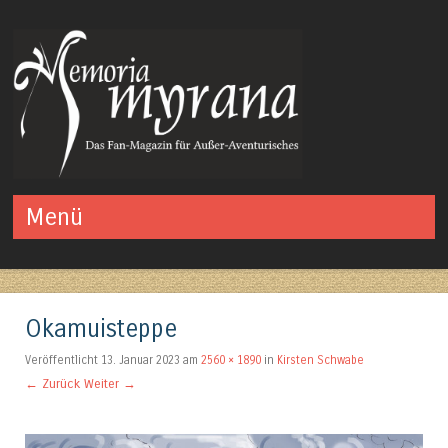
Das Fan-Magazin für Außer-Aventurisches
Menü
Springe zum Inhalt
Okamuisteppe
Veröffentlicht
13. Januar 2023
am
2560 × 1890
in
Kirsten Schwabe
← Zurück
Weiter →