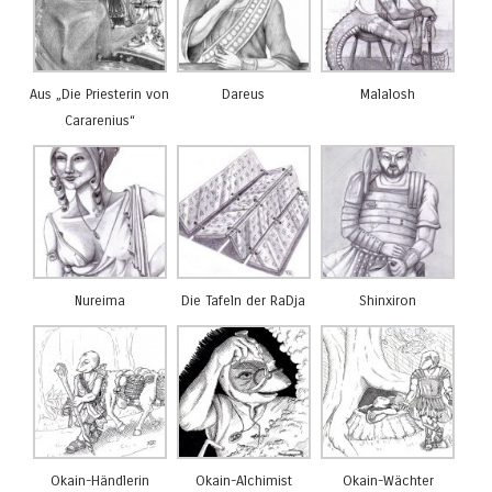
Aus „Die Priesterin von
Dareus
Malalosh
Cararenius“
Nureima
Die Tafeln der RaDja
Shinxiron
Okain-Händlerin
Okain-Alchimist
Okain-Wächter