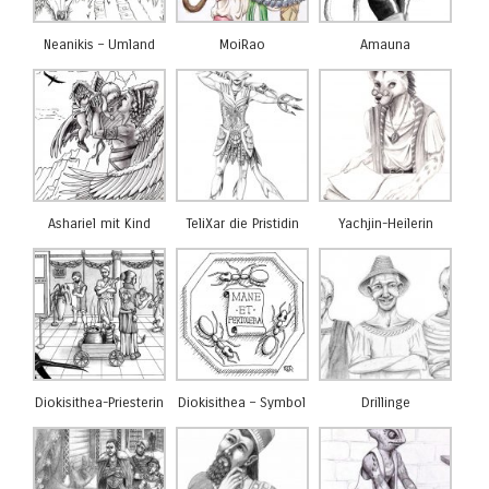
Neanikis – Umland
MoiRao
Amauna
Ashariel mit Kind
TeliXar die Pristidin
Yachjin-Heilerin
Diokisithea-Priesterin
Diokisithea – Symbol
Drillinge