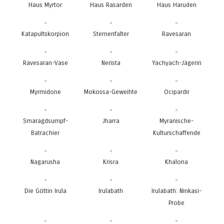
Haus Myrtor
Haus Rasarden
Haus Haruden
Katapultskorpion
Sternenfalter
Ravesaran
Ravesaran-Vase
Nerista
Yachyach-Jägerin
Myrmidone
Mokossa-Geweihte
Ocipardir
Smaragdsumpf-
Jharra
Myranische-
Batrachier
Kulturschaffende
Nagarusha
Krisra
Khalona
Die Göttin Irula
Irulabath
Irulabath: Ninkasi-
Probe