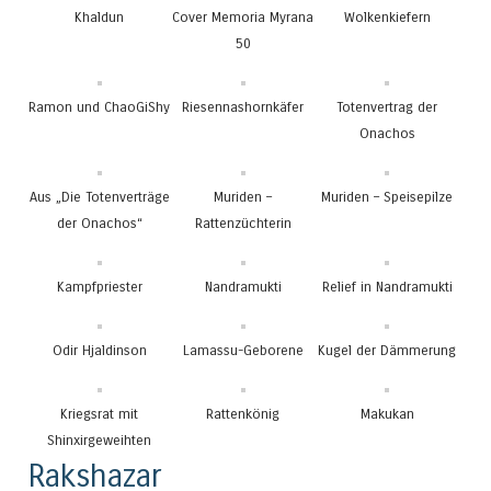
Khaldun
Cover Memoria Myrana
Wolkenkiefern
50
Ramon und ChaoGiShy
Riesennashornkäfer
Totenvertrag der
Onachos
Aus „Die Totenverträge
Muriden –
Muriden – Speisepilze
der Onachos“
Rattenzüchterin
Kampfpriester
Nandramukti
Relief in Nandramukti
Odir Hjaldinson
Lamassu-Geborene
Kugel der Dämmerung
Kriegsrat mit
Rattenkönig
Makukan
Shinxirgeweihten
Rakshazar