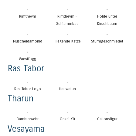
Rimtheym
Rimtheym –
Holde unter
Schlammbad
Kirschbaum
Muscheldämonid
Fliegende Katze
Sturmgeschmiedet
Vaestfogg
Ras Tabor
Ras Tabor Logo
Hariwatun
Tharun
Bambuswehr
Onkel Yü
Galionsfigur
Vesayama