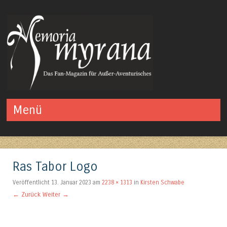
Das Fan-Magazin für Außer-Aventurisches
Menü
Springe zum Inhalt
Ras Tabor Logo
Veröffentlicht
13. Januar 2023
am
2238 × 1313
in
Kirsten Schwabe
← Zurück
Weiter →