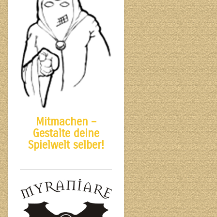
Mitmachen –
Gestalte deine
Spielwelt selber!