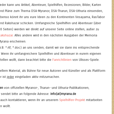
eder kann uns Artikel, Abenteuer, Spielhilfen, Rezesionen, Bilder, Karten
und Pläne zum Thema DSA-Myranor, DSA-Tharun, DSA-Uthuria einsenden,
ebenso könnt ihr uns eure Ideen zu den Kontinenten Vesayama, RasTabor
und Rakshazar schicken. Umfangreiche Spielhilfen und Abenteuer (über
0 Seiten) werden wir direkt auf unserer Seite online stellen, außer zu
Rakshazar
. Alles andere wird in den nächsten Ausgaben der Memoria
Myrana erscheinen.
(z.B. *.rtf, *.doc) an uns senden, damit wir sie dann ins entsprechende
Wenn ihr umfangreichere Spielhilfen und Abenteuer in eurem eigenen
tellen wollt, dann beachtet bitte die
Fanrichtlinien
von Ulisses-Spiele.
iellem Material, als Bühne für neue Autoren und Künstler und als Plattform
r ist
jeder
eingeladen aktiv mitzumachen.
en
von offiziellen Myranor-, Tharun- und Uthuria-Publikationen,
sendet bitte an folgende Adresse:
info(at)myrana.de
 auch kontaktieren, wenn ihr an unserem
Spielhilfen-Projekt
mitarbeiten
n wollt.