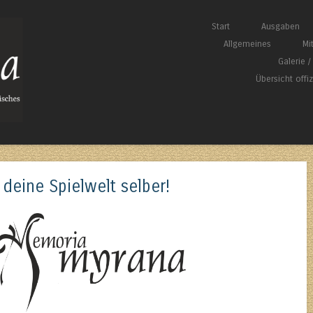
Springe zum Inhalt
Start
Ausgaben
Menü
Allgemeines
Mi
Galerie 
Übersicht offi
deine Spielwelt selber!