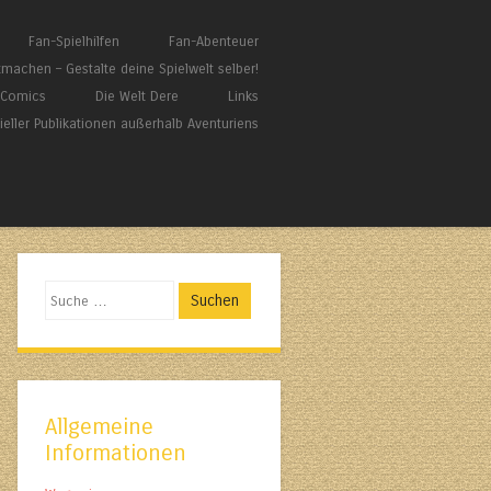
Fan-Spielhilfen
Fan-Abenteuer
tmachen – Gestalte deine Spielwelt selber!
/ Comics
Die Welt Dere
Links
zieller Publikationen außerhalb Aventuriens
Suchen
Allgemeine
Informationen