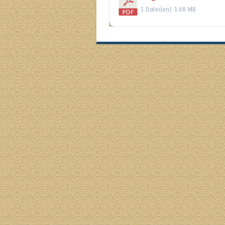
1 Datei(en)
1.68 MB