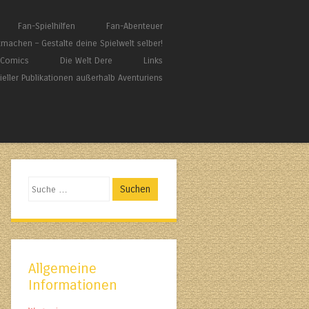
Fan-Spielhilfen
Fan-Abenteuer
tmachen – Gestalte deine Spielwelt selber!
/ Comics
Die Welt Dere
Links
zieller Publikationen außerhalb Aventuriens
Suchen
Allgemeine
Informationen