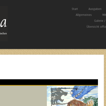
Springe zum Inhalt
Start
Ausgaben
Menü
Allgemeines
Mi
Galerie 
Übersicht offi