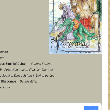
ermann
ter
us Siminiafrüchten
Corinna Kersten
09
Peter Horstmann
,
Christian Gaertner
ne Radeke
,
Enrico Schnick
,
Lorinn de Loc
n Rhacornos
Dennis Rüter
x Spohr