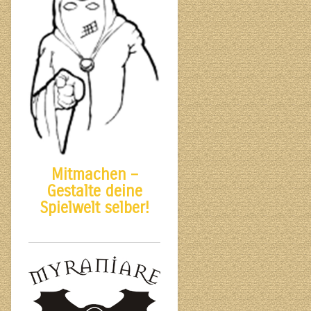
Mitmachen –
Gestalte deine
Spielwelt selber!