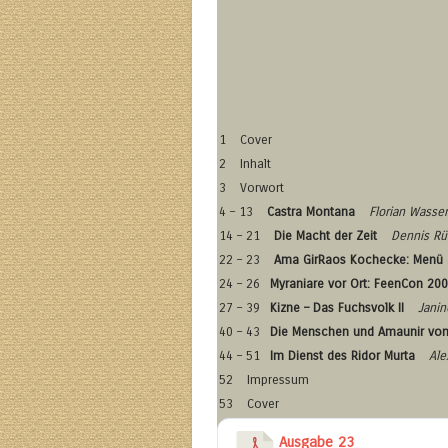
1
Cover
2
Inhalt
3
Vorwort
4 – 13
Castra Montana
Florian Wass
14 – 21
Die Macht der Zeit
Dennis Rü
22 – 23
Ama GirRaos Kochecke: Menü a
24 – 26
Myraniare vor Ort: FeenCon 20
27 – 39
Kizne – Das Fuchsvolk II
Jani
40 – 43
Die Menschen und Amaunir vo
44 – 51
Im Dienst des Ridor Murta
Ale
52
Impressum
53
Cover
Ausgabe 23