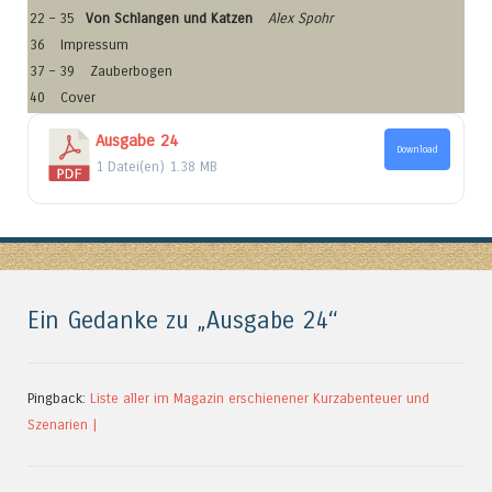
22 – 35
Von Schlangen und Katzen
Alex Spohr
36
Impressum
37 – 39
Zauberbogen
40
Cover
Ausgabe 24
Download
1 Datei(en)
1.38 MB
Ein Gedanke zu „
Ausgabe 24
“
Pingback:
Liste aller im Magazin erschienener Kurzabenteuer und
Szenarien |