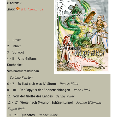
Autoren:
7
Links:
Wiki Aventurica
1
Cover
2
Inhalt
3
Vorwort
4 – 5
Ama GirRaos
Kochecke:
Siminiafrüchtekuchen
Corinna Kersten
6 – 7
Es liest sich was IV: Sturm
Dennis Rüter
8 – 10
Der Papyrus der Sonnenschlangen
René Littek
11
Von der Größe des Landes
Dennis Rüter
12 – 17
Wege nach Myranor: Sphärentunnel
Jochen Willmann
,
Jürgen Roth
18 – 21
Quaddros
Dennis Rüter