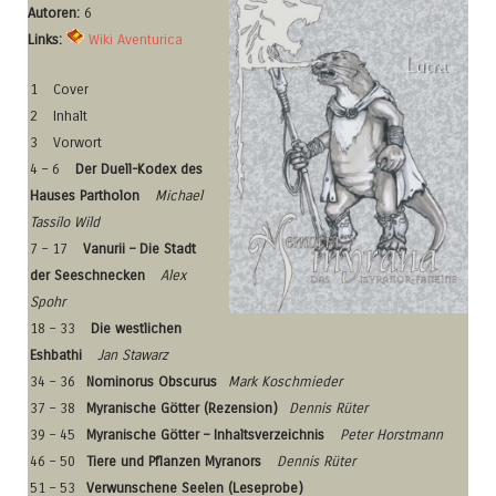
Autoren:
6
Links:
Wiki Aventurica
1
Cover
2
Inhalt
3
Vorwort
4 – 6
Der Duell-Kodex des
Hauses Partholon
Michael
Tassilo Wild
7 – 17
Vanurii – Die Stadt
der Seeschnecken
Alex
Spohr
18 – 33
Die westlichen
Eshbathi
Jan Stawarz
34 – 36
Nominorus Obscurus
Mark Koschmieder
37 – 38
Myranische Götter (Rezension)
Dennis Rüter
39 – 45
Myranische Götter – Inhaltsverzeichnis
Peter Horstmann
46 – 50
Tiere und Pflanzen Myranors
Dennis Rüter
51 – 53
Verwunschene Seelen (Leseprobe)