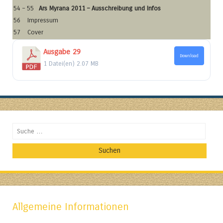
54 – 55
Ars Myrana 2011 – Ausschreibung und Infos
56
Impressum
57
Cover
Ausgabe 29
Download
1 Datei(en)
2.07 MB
Suchen
Allgemeine Informationen