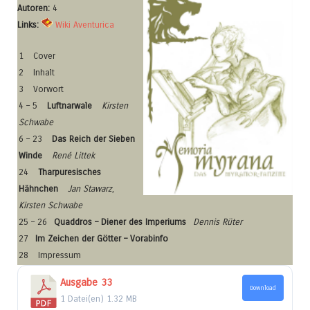
Autoren:
4
Links:
Wiki Aventurica
1
Cover
2
Inhalt
3
Vorwort
4 – 5
Luftnarwale
Kirsten
Schwabe
6 – 23
Das Reich der Sieben
Winde
René Littek
24
Tharpuresisches
Hähnchen
Jan Stawarz
,
Kirsten Schwabe
25 – 26
Quaddros – Diener des Imperiums
Dennis Rüter
27
Im Zeichen der Götter – Vorabinfo
28
Impressum
Ausgabe 33
Download
1 Datei(en)
1.32 MB