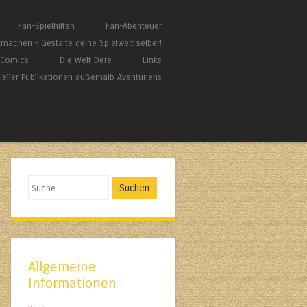
Fan-Spielhilfen
Fan-Abenteuer
tmachen – Gestalte deine Spielwelt selber!
/ Comics
Die Welt Dere
Links
zieller Publikationen außerhalb Aventuriens
Suchen
Allgemeine
Informationen