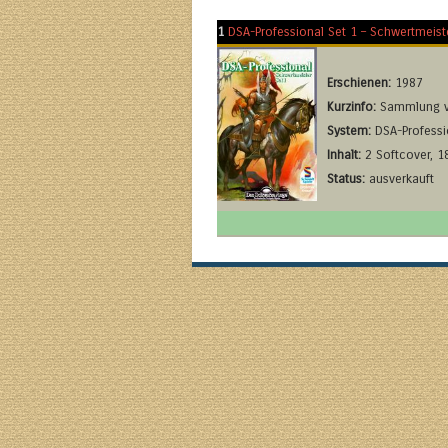
1
DSA-Professional Set 1 – Schwertmeist
Erschienen:
1987
Kurzinfo:
Sammlung vo
System:
DSA-Professi
Inhalt:
2 Softcover, 1
Status:
ausverkauft