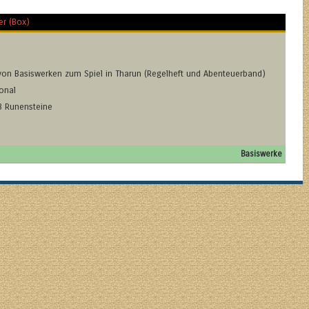
er (Box)
n Basiswerken zum Spiel in Tharun (Regelheft und Abenteuerband)
onal
8 Runensteine
Basiswerke