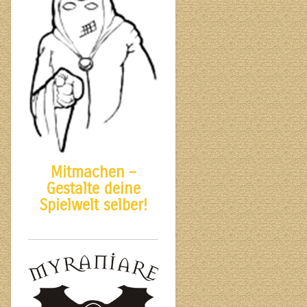
Mitmachen –
Gestalte deine
Spielwelt selber!