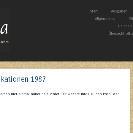
Springe zum Inhalt
Start
Ausgaben
Menü
Allgemeines
Mi
Galerie 
Übersicht offi
likationen 1987
erden hier einmal näher beleuchtet. Für weitere Infos zu den Produkten