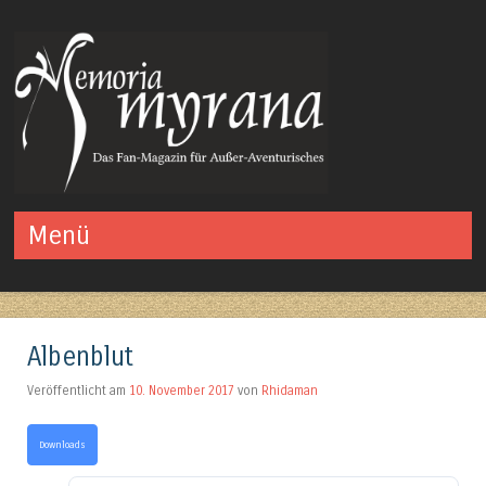
Das Fan-Magazin für Außer-Aventurisches
Menü
Springe zum Inhalt
Albenblut
Veröffentlicht am
10. November 2017
von
Rhidaman
Downloads