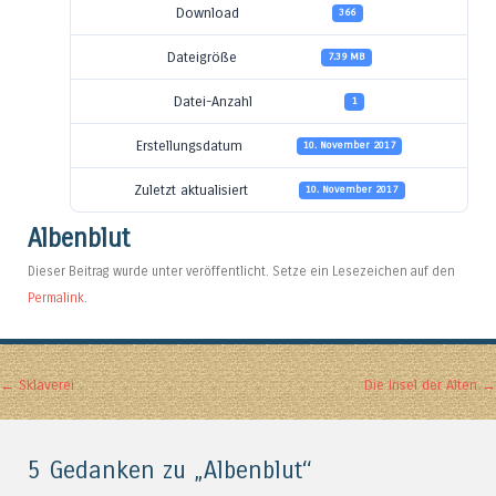
Download
366
Dateigröße
7.39 MB
Datei-Anzahl
1
Erstellungsdatum
10. November 2017
Zuletzt aktualisiert
10. November 2017
Albenblut
Dieser Beitrag wurde unter veröffentlicht. Setze ein Lesezeichen auf den
Permalink
.
Artikel-Navigation
←
Sklaverei
Die Insel der Alten
→
5 Gedanken zu „
Albenblut
“