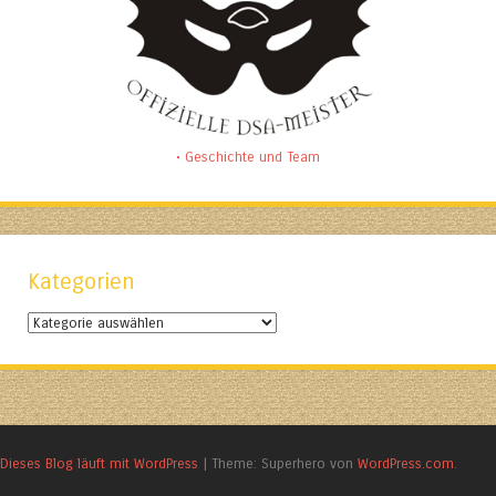
• Geschichte und Team
Kategorien
Kategorien
Dieses Blog läuft mit WordPress
|
Theme: Superhero von
WordPress.com
.