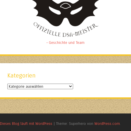
• Geschichte und Team
Kategorien
Kategorien
Dieses Blog läuft mit WordPress
|
Theme: Superhero von
WordPress.com
.