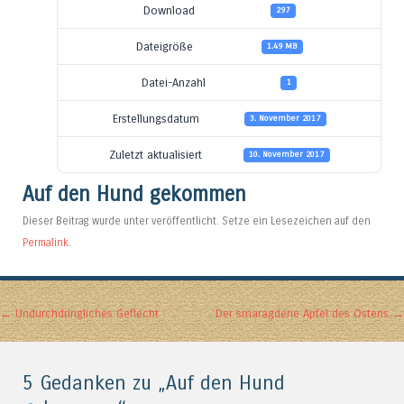
Download
297
Dateigröße
1.49 MB
Datei-Anzahl
1
Erstellungsdatum
3. November 2017
Zuletzt aktualisiert
10. November 2017
Auf den Hund gekommen
Dieser Beitrag wurde unter veröffentlicht. Setze ein Lesezeichen auf den
Permalink
.
Artikel-Navigation
←
Undurchdringliches Geflecht
Der smaragdene Apfel des Ostens
→
5 Gedanken zu „
Auf den Hund