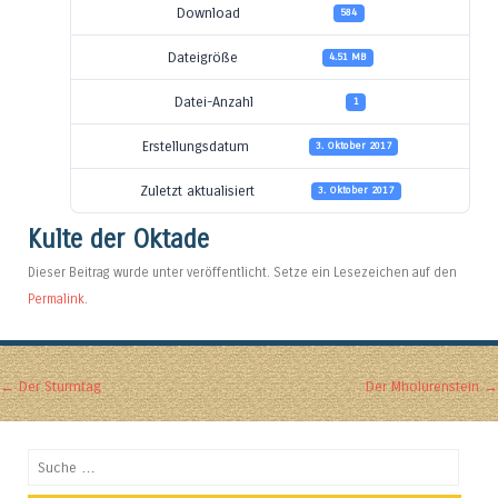
Download
584
Dateigröße
4.51 MB
Datei-Anzahl
1
Erstellungsdatum
3. Oktober 2017
Zuletzt aktualisiert
3. Oktober 2017
Kulte der Oktade
Dieser Beitrag wurde unter veröffentlicht. Setze ein Lesezeichen auf den
Permalink
.
Artikel-Navigation
←
Der Sturmtag
Der Mholurenstein
→
Suchen