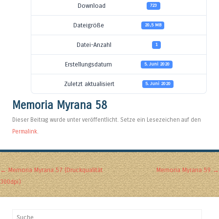
Download
723
Dateigröße
20,5 MB
Datei-Anzahl
1
Erstellungsdatum
5. Juni 2020
Zuletzt aktualisiert
5. Juni 2020
Memoria Myrana 58
Dieser Beitrag wurde unter veröffentlicht. Setze ein Lesezeichen auf den
Permalink
.
Artikel-Navigation
←
Memoria Myrana 57 (Druckqualität
Memoria Myrana 59
→
300dpi)
Suchen