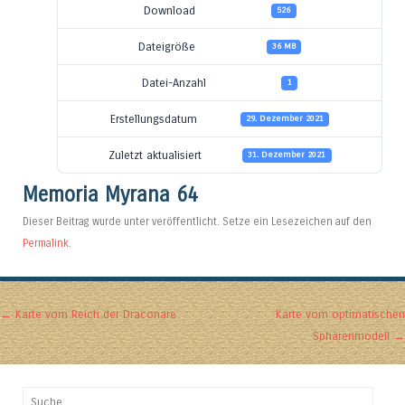
Download
526
Dateigröße
36 MB
Datei-Anzahl
1
Erstellungsdatum
29. Dezember 2021
Zuletzt aktualisiert
31. Dezember 2021
Memoria Myrana 64
Dieser Beitrag wurde unter veröffentlicht. Setze ein Lesezeichen auf den
Permalink
.
Artikel-Navigation
←
Karte vom Reich der Draconare
Karte vom optimatischen
Sphärenmodell
→
Suchen