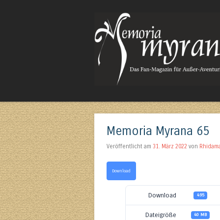
Das Fan-Magazin für Außer-Aventurisches
Memoria Myrana 65
Veröffentlicht am
31. März 2022
von
Rhidam
Download
Download
495
Dateigröße
40 MB