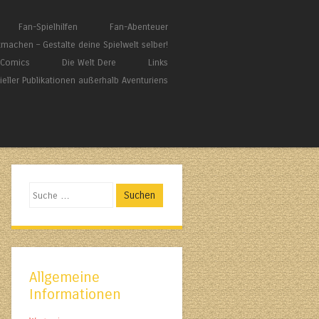
Fan-Spielhilfen
Fan-Abenteuer
tmachen – Gestalte deine Spielwelt selber!
/ Comics
Die Welt Dere
Links
zieller Publikationen außerhalb Aventuriens
Suchen
Allgemeine
Informationen