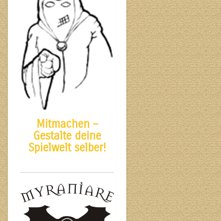
Mitmachen –
Gestalte deine
Spielwelt selber!