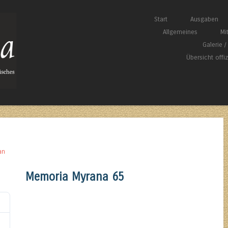
Springe zum Inhalt
Start
Ausgaben
Menü
Allgemeines
Mi
Galerie 
Übersicht offi
an
Memoria Myrana 65