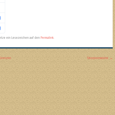
 Setze ein Lesezeichen auf den
Permalink
.
Grenzen
Skorpionwüste
→