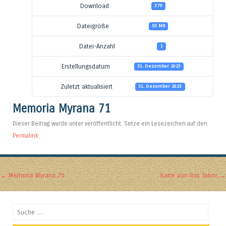
Download
379
Dateigröße
53 MB
Datei-Anzahl
1
Erstellungsdatum
31. Dezember 2023
Zuletzt aktualisiert
31. Dezember 2023
Memoria Myrana 71
Dieser Beitrag wurde unter veröffentlicht. Setze ein Lesezeichen auf den
Permalink
.
Artikel-Navigation
←
Memoria Myrana 70
Karte von Ras Tabor
→
Suchen