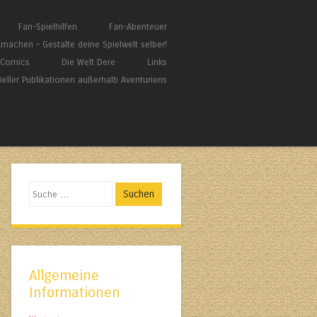
Fan-Spielhilfen
Fan-Abenteuer
tmachen – Gestalte deine Spielwelt selber!
/ Comics
Die Welt Dere
Links
zieller Publikationen außerhalb Aventuriens
Suchen
Allgemeine
Informationen