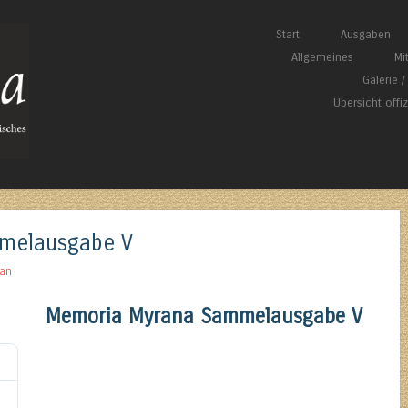
Springe zum Inhalt
Start
Ausgaben
Menü
Allgemeines
Mi
Galerie 
Übersicht offi
melausgabe V
an
Memoria Myrana Sammelausgabe V