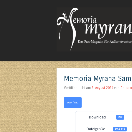
Das Fan-Magazin für Außer-Aventurisches
Memoria Myrana Sam
Veröffentlicht am
5. August 2024
von
Rhidam
Download
Download
280
Dateigröße
80,5 MB