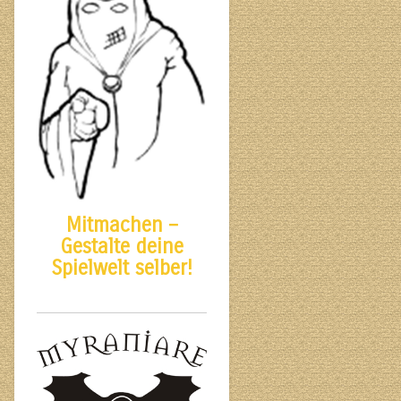
Mitmachen –
Gestalte deine
Spielwelt selber!