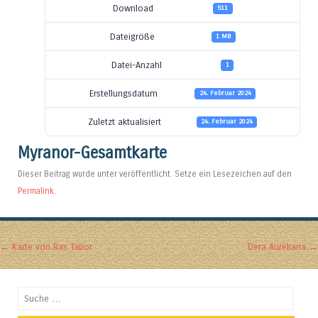
Download
511
Dateigröße
1 MB
Datei-Anzahl
1
Erstellungsdatum
24. Februar 2024
Zuletzt aktualisiert
24. Februar 2024
Myranor-Gesamtkarte
Dieser Beitrag wurde unter veröffentlicht. Setze ein Lesezeichen auf den
Permalink
.
Artikel-Navigation
←
Karte von Ras Tabor
Dera Aureliana
→
Suchen