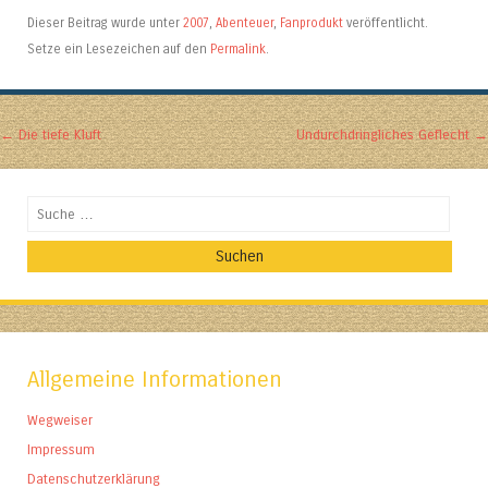
Dieser Beitrag wurde unter
2007
,
Abenteuer
,
Fanprodukt
veröffentlicht.
Setze ein Lesezeichen auf den
Permalink
.
Artikel-Navigation
←
Die tiefe Kluft
Undurchdringliches Geflecht
→
Suchen
Allgemeine Informationen
Wegweiser
Impressum
Datenschutzerklärung