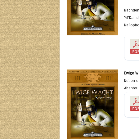
Nachdem 
Yil’Kani
Nailoph
Ewige W
Neben de
Abenteue