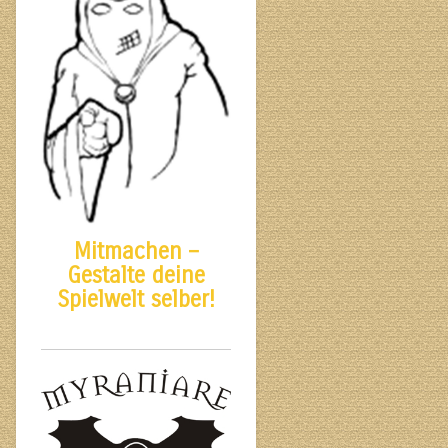
Mitmachen –
Gestalte deine
Spielwelt selber!