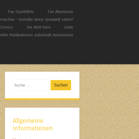
Fan-Spielhilfen
Fan-Abenteuer
tmachen – Gestalte deine Spielwelt selber!
/ Comics
Die Welt Dere
Links
zieller Publikationen außerhalb Aventuriens
Suchen
Allgemeine
Informationen