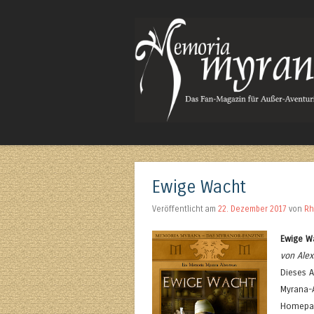
Das Fan-Magazin für Außer-Aventurisches
Ewige Wacht
Veröffentlicht am
22. Dezember 2017
von
Rh
Ewige W
von Alex
Dieses 
Myrana-A
Homepag