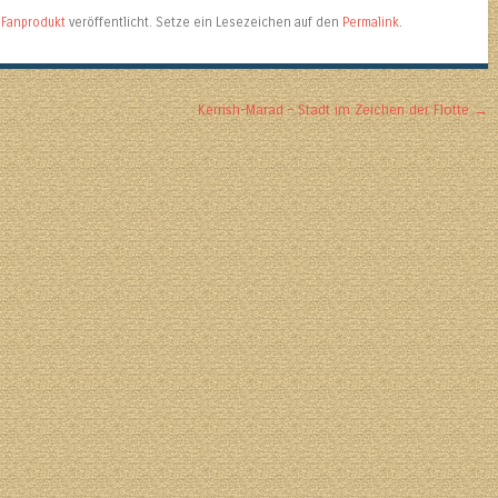
,
Fanprodukt
veröffentlicht. Setze ein Lesezeichen auf den
Permalink
.
Kerrish-Marad – Stadt im Zeichen der Flotte
→