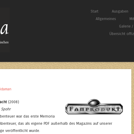
Springe zum Inhalt
Start
Ausgaben
Menü
Allgemeines
Mi
Galerie 
Übersicht offi
idaman
acht
(2008)
 Spohr
Abenteuer war das erste Memoria
benteuer, das als eigene PDF außerhalb des Magazins auf unserer
e veröffentlicht wurde.