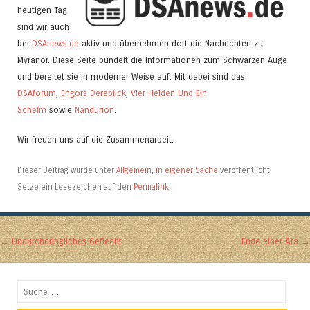
heutigen Tag
sind wir auch
bei
DSAnews.de
aktiv und übernehmen dort die Nachrichten zu
Myranor. Diese Seite bündelt die Informationen zum Schwarzen Auge
und bereitet sie in moderner Weise auf. Mit dabei sind das
DSAforum
,
Engors Dereblick
,
Vier Helden Und Ein
Schelm
sowie
Nandurion
.
Wir freuen uns auf die Zusammenarbeit.
Dieser Beitrag wurde unter
Allgemein
,
in eigener Sache
veröffentlicht.
Setze ein Lesezeichen auf den
Permalink
.
Artikel-Navigation
←
Undurchdringliches Geflecht
Ende einer Ära
→
Suchen