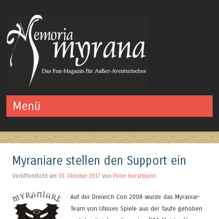
Das Fan-Magazin für Außer-Aventurisches
Menü
Springe zum Inhalt
Myraniare stellen den Support ein
Veröffentlicht am
30. Oktober 2017
von
Peter Horstmann
Auf der Dreieich Con 2008 wurde das Myraniar-
Team von Ulisses Spiele aus der Taufe gehoben