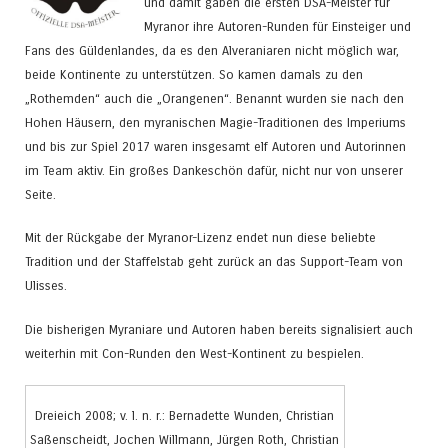
und damit gaben die ersten DSA-Meister für
Myranor ihre Autoren-Runden für Einsteiger und
Fans des Güldenlandes, da es den Alveraniaren nicht möglich war,
beide Kontinente zu unterstützen. So kamen damals zu den
„Rothemden“ auch die „Orangenen“. Benannt wurden sie nach den
Hohen Häusern, den myranischen Magie-Traditionen des Imperiums
und bis zur Spiel 2017 waren insgesamt elf Autoren und Autorinnen
im Team aktiv. Ein großes Dankeschön dafür, nicht nur von unserer
Seite.
Mit der Rückgabe der Myranor-Lizenz endet nun diese beliebte
Tradition und der Staffelstab geht zurück an das Support-Team von
Ulisses.
Die bisherigen Myraniare und Autoren haben bereits signalisiert auch
weiterhin mit Con-Runden den West-Kontinent zu bespielen.
Dreieich 2008; v. l. n. r.: Bernadette Wunden, Christian
Saßenscheidt, Jochen Willmann, Jürgen Roth, Christian