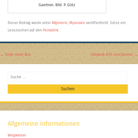
Gaertner; Bild: P. Götz
Dieser Beitrag wurde unter
Allgemein
,
Myraniare
veröffentlicht. Setze ein
Lesezeichen auf den
Permalink
.
Artikel-Navigation
←
Ende einer Ära
Uhrwerk #15 erschienen
→
Suchen
Allgemeine Informationen
Wegweiser