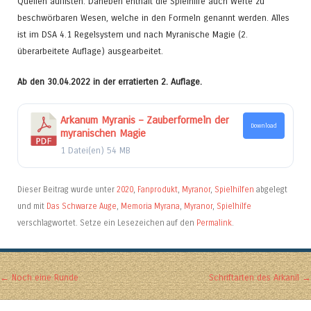
Quellen auflisten. Daneben enthält die Spielhilfe auch Werte zu
beschwörbaren Wesen, welche in den Formeln genannt werden. Alles
ist im DSA 4.1 Regelsystem und nach Myranische Magie (2.
überarbeitete Auflage) ausgearbeitet.
Ab den 30.04.2022 in der erratierten 2. Auflage.
Arkanum Myranis – Zauberformeln der
Download
myranischen Magie
1 Datei(en)
54 MB
Dieser Beitrag wurde unter
2020
,
Fanprodukt
,
Myranor
,
Spielhilfen
abgelegt
und mit
Das Schwarze Auge
,
Memoria Myrana
,
Myranor
,
Spielhilfe
verschlagwortet. Setze ein Lesezeichen auf den
Permalink
.
Artikel-Navigation
←
Noch eine Runde
Schriftarten des Arkanil
→