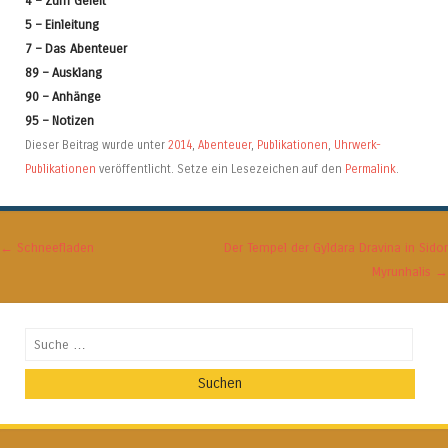
4 – Zum Geleit
5 – Einleitung
7 – Das Abenteuer
89 – Ausklang
90 – Anhänge
95 – Notizen
Dieser Beitrag wurde unter
2014
,
Abenteuer
,
Publikationen
,
Uhrwerk-
Publikationen
veröffentlicht. Setze ein Lesezeichen auf den
Permalink
.
Artikel-Navigation
←
Schneefladen
Der Tempel der Gyldara Dravina in Sidor
Myrunhalis
→
Suchen