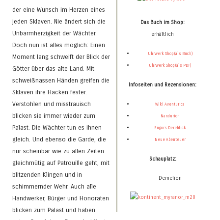
der eine Wunsch im Herzen eines
jeden Sklaven. Nie ändert sich die
Das Buch im Shop:
Unbarmherzigkeit der Wächter.
erhältlich
Doch nun ist alles möglich: Einen
Uhrwerk Shop (als Buch)
Moment lang schweift der Blick der
Uhrwerk Shop (als PDF)
Götter über das alte Land. Mit
schweißnassen Händen greifen die
Infoseiten und Rezensionen:
Sklaven ihre Hacken fester.
Verstohlen und misstrauisch
Wiki Aventurica
blicken sie immer wieder zum
Nandurion
Palast. Die Wächter tun es ihnen
Engors Dereblick
gleich. Und ebenso die Garde, die
Neue Abenteuer
nur scheinbar wie zu allen Zeiten
Schauplatz:
gleichmütig auf Patrouille geht, mit
blitzenden Klingen und in
Demelion
schimmernder Wehr. Auch alle
Handwerker, Bürger und Honoraten
blicken zum Palast und haben