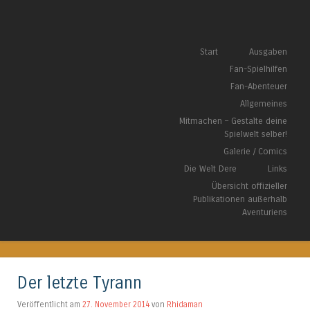
Das Fan-Magazin für Außer-Aventurisches
Springe zum Inhalt
Start
Ausgaben
Menü
Fan-Spielhilfen
Fan-Abenteuer
Allgemeines
Mitmachen – Gestalte deine
Spielwelt selber!
Galerie / Comics
Die Welt Dere
Links
Übersicht offizieller
Publikationen außerhalb
Aventuriens
Der letzte Tyrann
Veröffentlicht am
27. November 2014
von
Rhidaman