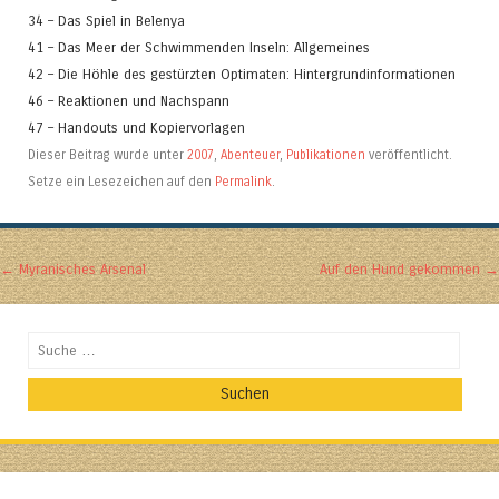
34 – Das Spiel in Belenya
41 – Das Meer der Schwimmenden Inseln: Allgemeines
42 – Die Höhle des gestürzten Optimaten: Hintergrundinformationen
46 – Reaktionen und Nachspann
47 – Handouts und Kopiervorlagen
Dieser Beitrag wurde unter
2007
,
Abenteuer
,
Publikationen
veröffentlicht.
Setze ein Lesezeichen auf den
Permalink
.
Artikel-Navigation
←
Myranisches Arsenal
Auf den Hund gekommen
→
Suchen