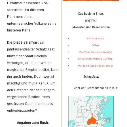
Luftatmer hassendes Volk
schmiedet im düsteren
Das Buch im Shop:
Flammenschein
erhältlich
untermeerischer Vulkane seine
Infoseiten und Rezensionen:
finsteren Pläne.
Wiki Aventurica
Die Diebe Belenyas:
Ein
F-Shop
jahrtausendealter Schatz liegt
DSA-Forum (Malum ex Machina)
unweit der Stadt Belenya
DSA-Forum (Nachtblaue Untiefen)
verborgen, doch nur wer ein
DSA-Forum (Die Diebe Belenyas)
magisches Szepter besitzt, kann
ihn auch finden. Doch wer ist
Schauplatz:
mächtig und mutig genug, um
Meer der Schwimmenden Inseln
den Gefahren der seit langem
vergessenen Bastion eines
gestürzten Optimatenhauses
entgegenzutreten?
Angaben zum Buch: