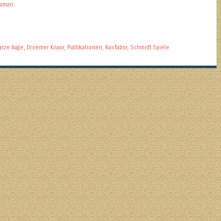
daman
arze Auge
,
Droemer Knaur
,
Publikationen
,
RasTabor
,
Schmidt Spiele