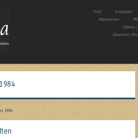
Springe zum Inhalt
Start
Ausgaben
Menü
Allgemeines
Mi
Galerie 
Übersicht offi
1984
res 1984
lten