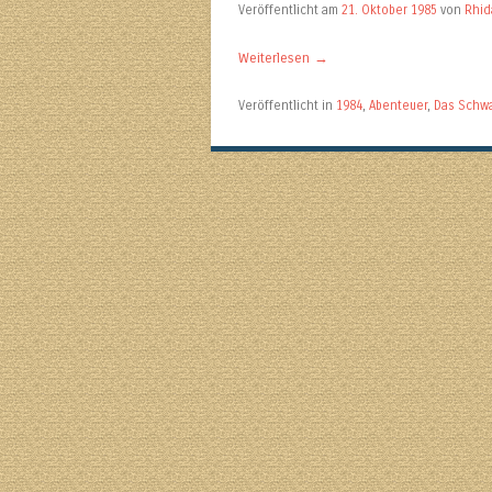
Veröffentlicht am
21. Oktober 1985
von
Rhi
Weiterlesen
→
Veröffentlicht in
1984
,
Abenteuer
,
Das Schw