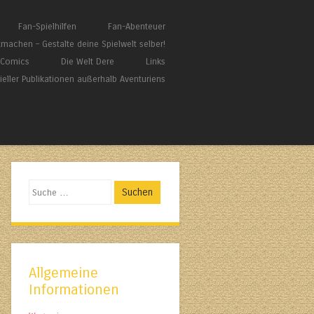
Fan-Spielhilfen
Fan-Abenteuer
tmachen – Gestalte deine Spielwelt selber!
/ Comics
Die Welt Dere
Links
zieller Publikationen außerhalb Aventuriens
Suchen
Allgemeine
Informationen