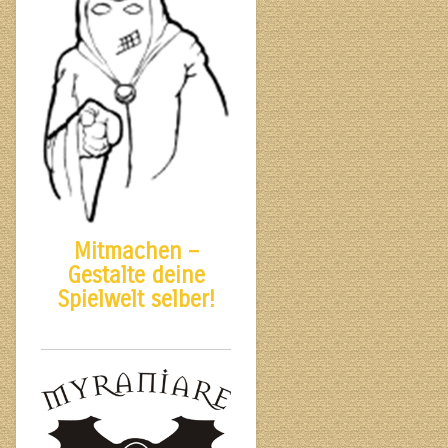
Mitmachen –
Gestalte deine
Spielwelt selber!