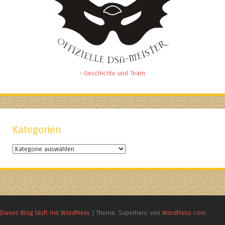
• Geschichte und Team
Kategorien
Kategorien
Dieses Blog läuft mit WordPress
|
Theme: Superhero von
WordPress.com
.