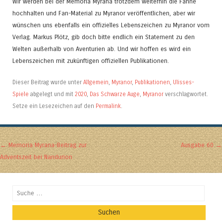
Wir werden bei der Memoria Myrana trotzdem weiterhin die Fahne
hochhalten und Fan-Material zu Myranor veröffentlichen, aber wir
wünschen uns ebenfalls ein offizielles Lebenszeichen zu Myranor vom
Verlag. Markus Plötz, gib doch bitte endlich ein Statement zu den
Welten außerhalb von Aventurien ab. Und wir hoffen es wird ein
Lebenszeichen mit zukünftigen offiziellen Publikationen.
Dieser Beitrag wurde unter
Allgemein
,
Myranor
,
Publikationen
,
Ulisses-
Spiele
abgelegt und mit
2020
,
Das Schwarze Auge
,
Myranor
verschlagwortet.
Setze ein Lesezeichen auf den
Permalink
.
Artikel-Navigation
←
Memoria Myrana-Beitrag zur
Ausgabe 60
→
Adventszeit bei Nandurion
Suchen