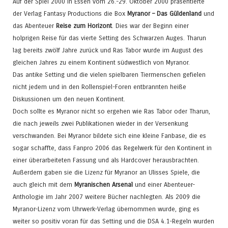
Auf der Spiel 2000 in Essen vom 26.-29. Oktober 2000 präsentierte
der Verlag Fantasy Productions die Box
Myranor – Das Güldenland
und
das Abenteuer
Reise zum Horizont
. Dies war der Beginn einer
holprigen Reise für das vierte Setting des Schwarzen Auges. Tharun
lag bereits zwölf Jahre zurück und Ras Tabor wurde im August des
gleichen Jahres zu einem Kontinent südwestlich von Myranor.
Das antike Setting und die vielen spielbaren Tiermenschen gefielen
nicht jedem und in den Rollenspiel-Foren entbrannten heiße
Diskussionen um den neuen Kontinent.
Doch sollte es Myranor nicht so ergehen wie Ras Tabor oder Tharun,
die nach jeweils zwei Publikationen wieder in der Versenkung
verschwanden. Bei Myranor bildete sich eine kleine Fanbase, die es
sogar schaffte, dass Fanpro 2006 das Regelwerk für den Kontinent in
einer überarbeiteten Fassung und als Hardcover herausbrachten.
Außerdem gaben sie die Lizenz für Myranor an Ulisses Spiele, die
auch gleich mit dem
Myranischen Arsenal
und einer Abenteuer-
Anthologie im Jahr 2007 weitere Bücher nachlegten. Als 2009 die
Myranor-Lizenz vom Uhrwerk-Verlag übernommen wurde, ging es
weiter so positiv voran für das Setting und die DSA 4.1-Regeln wurden