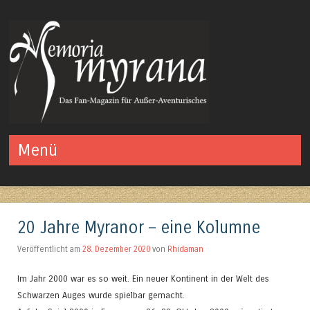
Das Fan-Magazin für Außer-Aventurisches
Menü
Springe zum Inhalt
20 Jahre Myranor – eine Kolumne
Veröffentlicht am
28. Dezember 2020
von
Rhidaman
Im Jahr 2000 war es so weit. Ein neuer Kontinent in der Welt des
Schwarzen Auges wurde spielbar gemacht.