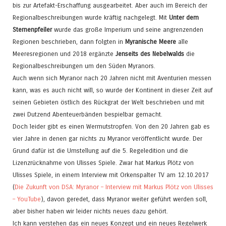
bis zur Artefakt-Erschaffung ausgearbeitet. Aber auch im Bereich der
Regionalbeschreibungen wurde kräftig nachgelegt. Mit
Unter dem
Sternenpfeiler
wurde das große Imperium und seine angrenzenden
Regionen beschrieben, dann folgten in
Myranische Meere
alle
Meeresregionen und 2018 ergänzte
Jenseits des Nebelwalds
die
Regionalbeschreibungen um den Süden Myranors.
Auch wenn sich Myranor nach 20 Jahren nicht mit Aventurien messen
kann, was es auch nicht will, so wurde der Kontinent in dieser Zeit auf
seinen Gebieten östlich des Rückgrat der Welt beschrieben und mit
zwei Dutzend Abenteuerbänden bespielbar gemacht.
Doch leider gibt es einen Wermutstropfen. Von den 20 Jahren gab es
vier Jahre in denen gar nichts zu Myranor veröffentlicht wurde. Der
Grund dafür ist die Umstellung auf die 5. Regeledition und die
Lizenzrücknahme von Ulisses Spiele. Zwar hat Markus Plötz von
Ulisses Spiele, in einem Interview mit Orkenspalter TV am 12.10.2017
(
Die Zukunft von DSA: Myranor – Interview mit Markus Plötz von Ulisses
– YouTube
), davon geredet, dass Myranor weiter geführt werden soll,
aber bisher haben wir leider nichts neues dazu gehört.
Ich kann verstehen das ein neues Konzept und ein neues Regelwerk