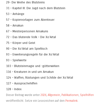
29- Die Weihe des Blutsteins
31 – Kapitel III: Die Jagd nach dem Blutstein
53 – Anhänge
57 – Kopiervorlagen zum Abenteuer
58 – Amakun
67 – Meisterpersonen Amakuns
72 – Das blutende Volk – Die Xo’Artal
75 – Körper und Geist
90 – Die Xo’Artal am Spieltisch
93 – Erweiterungsregeln für die Xo’Artal
93 – Spielwerte
103 – Blutsteinmagie und -götterwirken
116 – Kreaturen in und um Amakun
124 – Waffen, Rüstungen und Schilde der Xo’Artal
127 – Aussprachehilfen
128 – Index
Dieser Beitrag wurde unter
2026
,
Allgemein
,
Publikationen
,
Spielhilfen
veröffentlicht. Setze ein Lesezeichen auf den
Permalink
.