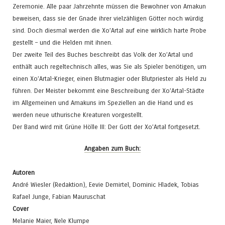
Zeremonie. Alle paar Jahrzehnte müssen die Bewohner von Amakun
beweisen, dass sie der Gnade ihrer vielzähligen Götter noch würdig
sind. Doch diesmal werden die Xo’Artal auf eine wirklich harte Probe
gestellt – und die Helden mit ihnen.
Der zweite Teil des Buches beschreibt das Volk der Xo’Artal und
enthält auch regeltechnisch alles, was Sie als Spieler benötigen, um
einen Xo’Artal-Krieger, einen Blutmagier oder Blutpriester als Held zu
führen. Der Meister bekommt eine Beschreibung der Xo’Artal-Städte
im Allgemeinen und Amakuns im Speziellen an die Hand und es
werden neue uthurische Kreaturen vorgestellt.
Der Band wird mit Grüne Hölle III: Der Gott der Xo’Artal fortgesetzt.
Angaben zum Buch:
Autoren
André Wiesler (Redaktion), Eevie Demirtel, Dominic Hladek, Tobias
Rafael Junge, Fabian Mauruschat
Cover
Melanie Maier, Nele Klumpe