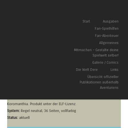
Das Fan-Magazin für Außer-Aventurisches
Springe zum Inhalt
Start
Ausgaben
Menü
Fan-Spielhilfen
Fan-Abenteuer
Allgemeines
Der Fluch des Blutsteins (U2)
Mitmachen – Gestalte deine
Veröffentlicht am
16. April 2026
von
Rhidaman
Spielwelt selber!
Galerie / Comics
Die Welt Dere
Links
104
Der Fluch des Blutsteins (U2)
Übersicht offizieller
Publikationen außerhalb
Aventuriens
Erschienen:
16.04.2026
Kurzinfo:
Spielhilfe zu Mysterien und Orten in
Koromanthia. Produkt unter der ELF-Lizenz.
System:
Regel neutral; 36 Seiten, vollfarbig
Status:
aktuell