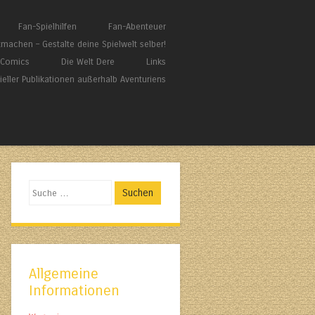
Fan-Spielhilfen
Fan-Abenteuer
tmachen – Gestalte deine Spielwelt selber!
/ Comics
Die Welt Dere
Links
zieller Publikationen außerhalb Aventuriens
Suchen
Allgemeine
Informationen