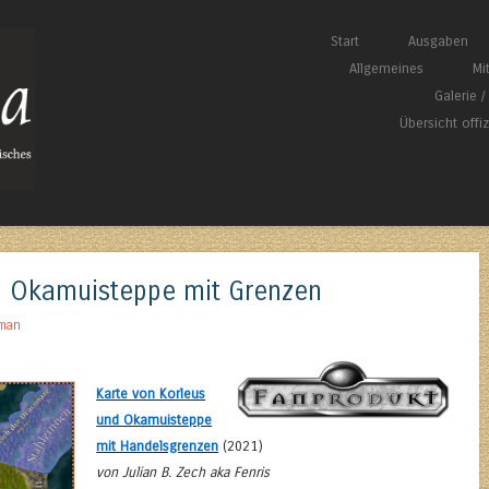
Springe zum Inhalt
Start
Ausgaben
Menü
Allgemeines
Mi
Galerie 
Übersicht offi
d Okamuisteppe mit Grenzen
man
Karte von Korleus
und Okamuisteppe
mit Handelsgrenzen
(2021)
von Julian B. Zech aka Fenris