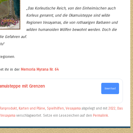
„
Das Korleutische Reich, von den Einheimischen auch
Korleus genannt, und die Okamuisteppe sind wilde
Regionen Vesayamas, die von rothaarigen Barbaren und
wilden humanoiden Wölfen bewohnt werden. Doch die
ie Gefahren auf.
tu
“
Regionen.
et ihr in der
Memoria Myrana Nr. 64
amuisteppe mit Grenzen
Download
Fanprodukt
,
Karten und Pläne
,
Spielhilfen
,
Vesayama
abgelegt und mit
2022
,
Das
,
Vesayama
verschlagwortet. Setze ein Lesezeichen auf den
Permalink
.