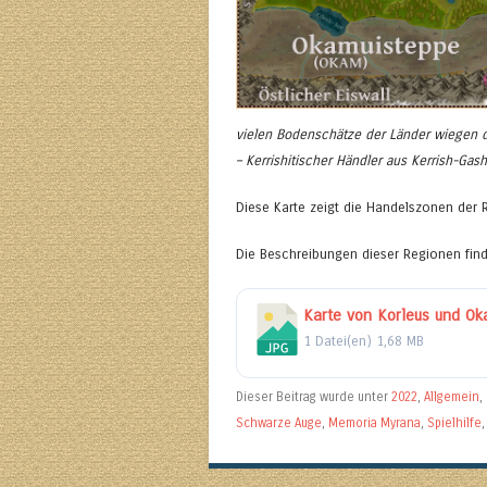
vielen Bodenschätze der Länder wiegen d
– Kerrishitischer Händler aus Kerrish-Gash
Diese Karte zeigt die Handelszonen der 
Die Beschreibungen dieser Regionen find
Karte von Korleus und Ok
1 Datei(en)
1,68 MB
Dieser Beitrag wurde unter
2022
,
Allgemein
,
Schwarze Auge
,
Memoria Myrana
,
Spielhilfe