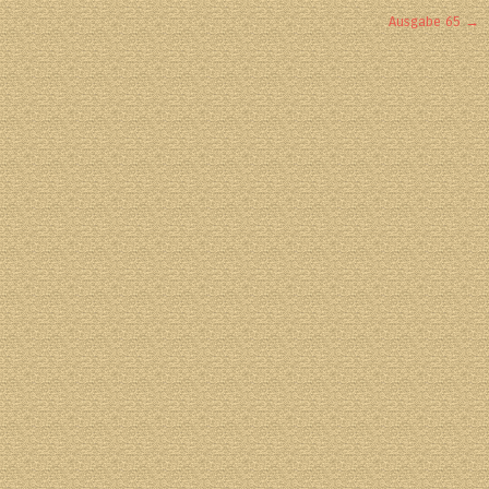
Ausgabe 65
→