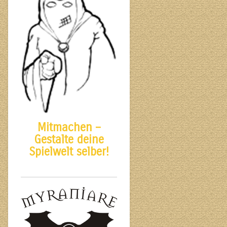
Mitmachen –
Gestalte deine
Spielwelt selber!