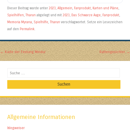
Dieser Beitrag wurde unter
2023
,
Allgemein
,
Fanprodukt
,
Karten und Pläne
,
Spielhilfen
,
Tharun
abgelegt und mit
2023
,
Das Schwarze Auge
,
Fanprodukt
,
Memoria Myrana
,
Spielhilfe
,
Tharun
verschlagwortet. Setze ein Lesezeichen
auf den
Permalink
.
Artikel-Navigation
←
Karte der Festung Mindur
Rattengesichter
→
Suchen
Allgemeine Informationen
Wegweiser