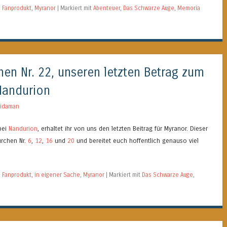
,
Fanprodukt
,
Myranor
|
Markiert mit
Abenteuer
,
Das Schwarze Auge
,
Memoria
chen Nr. 22, unseren letzten Betrag zum
Nandurion
idaman
bei
Nandurion
, erhaltet ihr von uns den letzten Beitrag für Myranor. Dieser
ürchen Nr.
6
,
12
,
16
und
20
und bereitet euch hoffentlich genauso viel
,
Fanprodukt
,
in eigener Sache
,
Myranor
|
Markiert mit
Das Schwarze Auge
,