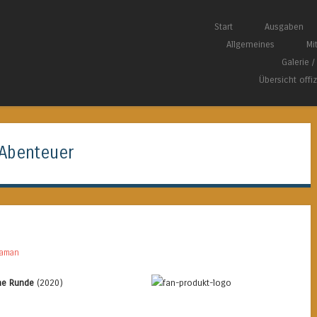
Springe zum Inhalt
Start
Ausgaben
Menü
Allgemeines
Mi
Galerie 
Übersicht offi
Abenteuer
daman
ne Runde
(2020)