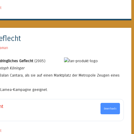
t
eflecht
daman
ringliches Geflecht
(2005)
stoph Köninger
Balan Cantara, als sie auf einen Marktplatz der Metropole Zeugen eines
er Lamea-Kampagne geeignet.
ht
Downloads
t