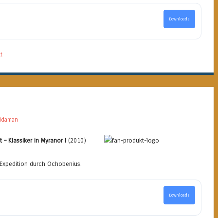
Downloads
t
idaman
t – Klassiker in Myranor I
(2010)
 Expedition durch Ochobenius.
Downloads