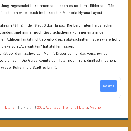
n Jung zugesendet bekommen und haben es noch mit Bilder und Pläne
präsentieren wir es euch im bekannten Memoria Myrana Layout.
Jahres 4784 IZ in der Stadt Sidor Harpax. Die berühmten harpalischen
attfanden, sind immer noch Gesprächsthema Nummer eins in den
alen Athleten längst nicht so erfolgreich abgeschnitten haben wie erhofft
 Siege von „Auswärtigen“ hat stehlen lassen.
Angst vor dem „schwarzen Mann“. Dieser soll für das verschwinden
wortlich sein. Die Garde konnte den Täter noch nicht dingfest machen,
 wieder Ruhe in die Stadt zu bringen.
Download
t
,
Myranor
|
Markiert mit
2020
,
Abenteuer
,
Memoria Myrana
,
Myranor