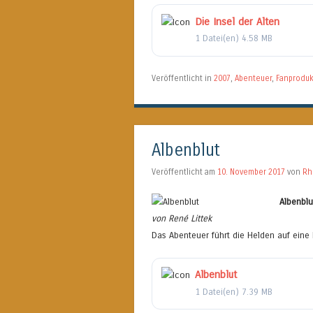
Die Insel der Alten
1 Datei(en)
4.58 MB
Veröffentlicht in
2007
,
Abenteuer
,
Fanproduk
Albenblut
Veröffentlicht am
10. November 2017
von
Rh
Albenblu
von René Littek
Das Abenteuer führt die Helden auf eine
Albenblut
1 Datei(en)
7.39 MB