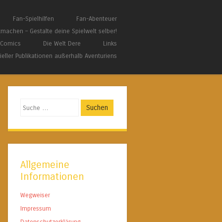
Fan-Spielhilfen
Fan-Abenteuer
tmachen – Gestalte deine Spielwelt selber!
/ Comics
Die Welt Dere
Links
zieller Publikationen außerhalb Aventuriens
Suchen
Allgemeine
Informationen
Wegweiser
Impressum
Datenschutzerklärung