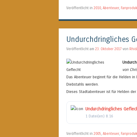
Veröffentlicht in
2010
,
Abenteuer
,
Fanproduk
Undurchdringliches G
Veröffentlicht am
23. Oktober 2017
von
Rhi
Undurchd
von Chri
Das Abenteuer beginnt für die Helden in 
Diebstahls werden.
Dieses Stadtabenteuer ist für Helden d
Undurchdringliches Geflec
1 Datei(en)
8.16
Veröffentlicht in
2005
,
Abenteuer
,
Fanproduk