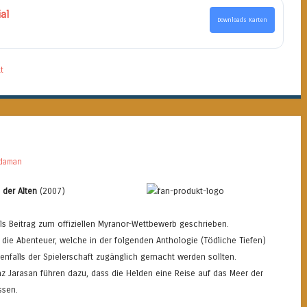
al
Downloads Karten
t
daman
l der Alten
(2007)
s Beitrag zum offiziellen Myranor-Wettbewerb geschrieben.
 die Abenteuer, welche in der folgenden Anthologie (Tödliche Tiefen)
falls der Spielerschaft zugänglich gemacht werden sollten.
inz Jarasan führen dazu, dass die Helden eine Reise auf das Meer der
sen.