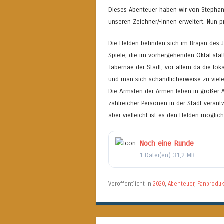
Dieses Abenteuer haben wir von Stepha
unseren Zeichner/-innen erweitert. Nun 
Die Helden befinden sich im Brajan des 
Spiele, die im vorhergehenden Oktal st
Tabernae der Stadt, vor allem da die lok
und man sich schändlicherweise zu viele
Die Ärmsten der Armen leben in großer 
zahlreicher Personen in der Stadt verant
aber vielleicht ist es den Helden möglich
Noch eine Runde
1 Datei(en)
31,2 MB
Veröffentlicht in
2020
,
Abenteuer
,
Fanproduk