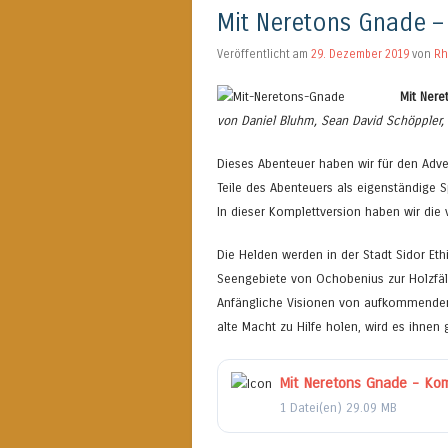
Mit Neretons Gnade –
Veröffentlicht am
29. Dezember 2019
von
Rh
Mit Ner
von Daniel Bluhm, Sean David Schöppler,
Dieses Abenteuer haben wir für den Adv
Teile des Abenteuers als eigenständige Sp
In dieser Komplettversion haben wir die v
Die Helden werden in der Stadt Sidor Eth
Seengebiete von Ochobenius zur Holzfäll
Anfängliche Visionen von aufkommender
alte Macht zu Hilfe holen, wird es ihnen
Mit Neretons Gnade - Kom
1 Datei(en)
29.09 MB