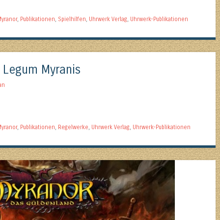
yranor
,
Publikationen
,
Spielhilfen
,
Uhrwerk Verlag
,
Uhrwerk-Publikationen
o Legum Myranis
an
yranor
,
Publikationen
,
Regelwerke
,
Uhrwerk Verlag
,
Uhrwerk-Publikationen