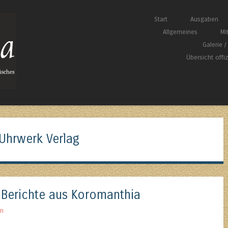
Springe zum Inhalt
Start
Ausgaben
Menü
Allgemeines
Mi
Galerie 
Übersicht offi
Uhrwerk Verlag
 Berichte aus Koromanthia
an