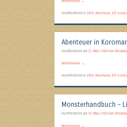
Weiterlesen
→
Veröffentlicht in
2026
,
Abenteuer
,
ELF-Lizen
Abenteuer in Koroman
Veröffentlicht am
21. März 2026
von
Rhidam
Weiterlesen
→
Veröffentlicht in
2026
,
Abenteuer
,
ELF-Lizen
Monsterhandbuch – L
Veröffentlicht am
19. März 2026
von
Rhidam
Weiterlesen
→