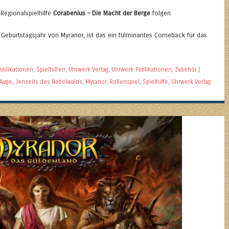
 Regionalspielhilfe
Corabenius – Die Macht der Berge
folgen.
 Geburtstagsjahr von Myranor, ist das ein fulminantes Comeback für das
ublikationen
,
Spielhilfen
,
Uhrwerk Verlag
,
Uhrwerk-Publikationen
,
Zubehör
|
 Auge
,
Jenseits des Nebelwalds
,
Myranor
,
Rollenspiel
,
Spielhilfe
,
Uhrwerk Verlag