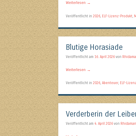
Weiterlesen
→
Veröffentlicht in
2026
,
ELF-Lizenz-Produkt
,
M
Blutige Horasiade
Veröffentlicht am
16. April 2026
von
Rhidam
Weiterlesen
→
Veröffentlicht in
2026
,
Abenteuer
,
ELF-Lizen
Verderberin der Leibe
Veröffentlicht am
4. April 2026
von
Rhidama