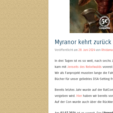
Myranor kehrt zurück
Veröffentlicht am
28. Juni 2024
von
Rhidama
In drei Tagen ist es so weit, nach sech
kam mit
Jenseits des Nebelwalds
vorerst 
Wir als Fanprojekt mussten lange die Fa
Bücher für unser geliebtes DSA-Setting f
Bereits letztes Jahr wurde auf der RatCo
vergeben wird.
Hier
haben wir bereits von
Auf der Con wurde auch über die Rückke
Am
01.07.2024
ist es soweit. Der
Uhrwerk