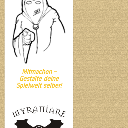
Mitmachen –
Gestalte deine
Spielwelt selber!