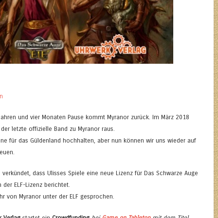
n
s Jahren und vier Monaten Pause kommt Myranor zurück. Im März 2018
der letzte offizielle Band zu Myranor raus.
hne für das Güldenland hochhalten, aber nun können wir uns wieder auf
reuen.
n verkündet, dass Ulisses Spiele eine neue Lizenz für Das Schwarze Auge
 der ELF-Lizenz berichtet.
hr von Myranor unter der ELF gesprochen.
 Verlag
startet ein
Crowdfunding
bei
Game on Tabletop
mit dem Titel