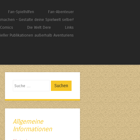
Fan-Spielhilfen
Fan-Abenteuer
tmachen – Gestalte deine Spielwelt selber!
/ Comics
Die Welt Dere
Links
zieller Publikationen außerhalb Aventuriens
Suchen
Allgemeine
Informationen