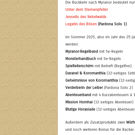
Die Rückkehr nach Myranor bedeutet nun 
Unter dem Sternenpfeiler
Jenseits des Nebelwalds
Legatin des Bösen
(Pardona Solo 1)
Im Sommer 2025, also im Jahr des 25-jäh
werden:
Myranor-Regelband
mit 5e-Regeln
Monsterhandbuch
mit 5e-Regeln
Spielleiterschirm
mit Beiheft (Regelfrei)
Daranel & Koromanthia
(32-seitiges Sett
Geheimnisse von Koromanthia
(32-seitig
Verderberin der Leiber
(Pardona Solo 2)
Abenteuerband
mit 4 Kurzabenteuern á 1
Mission Hornhai
(32-seitiges Abenteuer)
Blutige Horasiade
(32-seitiges Abenteuer
Außerdem als Zusatzprodukte zwei
Würf
und noch weiteren Bonus für die Backer.