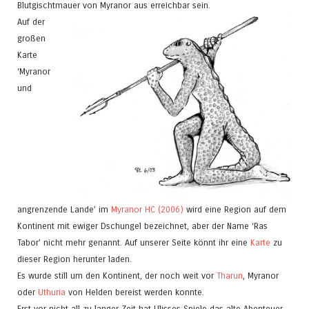
Blutgischtmauer von Myranor aus erreichbar sein.
Auf der
großen
Karte
‘Myranor
und
angrenzende Lande’ im
Myranor HC (2006)
wird eine Region auf dem
Kontinent mit ewiger Dschungel bezeichnet, aber der Name ‘Ras
Tabor’ nicht mehr genannt. Auf unserer Seite könnt ihr eine
Karte
zu
dieser Region herunter laden.
Es wurde still um den Kontinent, der noch weit vor
Tharun
, Myranor
oder
Uthuria
von Helden bereist werden konnte.
Erst vor nicht all zu langer Zeit hat Ulisses Spiele das alte Abenteuer