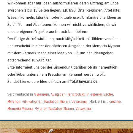
Wir können aber nur Ideen ausformulieren deren Umfang am Ende
zwischen 1 bis 15 Seiten liegen, z.B. NSC, Orte, Regionen, Artefakte,
Wesen, Formeln, Liturgien oder Rituale usw.. Umfangreiche Ideen zu
Spielhilfen und Abenteuern können wir nicht verwirklichen, da wir
unsere eigenen Projekte auch noch bearbeiten.
Der fertige Artikel wird dann, nach Möglichkeit mit Bildern versehen
und erscheint in einer der nächsten Ausgaben der Memoria Myrana
mit dem Vermerk ’nach einer Idee von …‘, um den Ideengeber
entsprechend zu würdigen.
Bitte informiert uns bei der Einsendung darüber ob ihr namentlich
oder lieber unter einem Pseudonym genannt werden wollt.
Sendet hierzu eure Idee einfach an
info(at)myrana.de.
Veröffentlicht in
Allgemein
,
Ausgaben
,
Fanprodukt
,
in eigener Sache
,
Myranor
,
Publikationen
,
RasTabor
,
Tharun
,
Vesayama
|
Markiert mit
Fanzine
,
Memoria Myrana
,
Myranor
,
RasTabor
,
Tharun
,
Vesayama