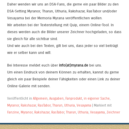
Daher wenden wir uns an DSA-Fans, die gerne ein paar Bilder zu den
DSA-Setting Myranor, Tharun, Uthuria, Rakshazar, RasTabor und/oder
Vesayama bei der Memoria Myrana veröffentlichen wollen.
Wir arbeiten bei der Texterstellung mit Quip, einem Online-Tool. In
dieses werden auch die Bilder unserer Zeichner hochgeladen, so dass
sie gleich für alle sichtbar sind.
Und wie auch bei den Texten, gilt bei uns, dass jeder so viel beiträgt
wie er selber kann und will.
Bei Interesse meldet euch über
info(at)myrana.de
bei uns.
Um einen Eindruck von deinem Können zu erhalten, kannst du gerne
gleich ein paar Beispiele deiner Fähigkeiten oder einen Link zu deiner
Online-Galerie mit senden.
Veröffentlicht in
Allgemein
,
Ausgaben
,
Fanprodukt
,
in eigener Sache
,
Myranor
,
Rakshazar
,
RasTabor
,
Tharun
,
Uthuria
,
Vesayama
|
Markiert mit
Fanzine
,
Myranor
,
Rakshazar
,
RasTabor
,
Tharun
,
Uthuria
,
Vesayama
,
Zeichner