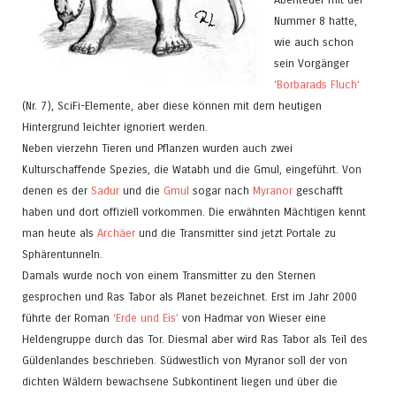
Nummer 8 hatte,
wie auch schon
sein Vorgänger
‘Borbarads Fluch‘
(Nr. 7), SciFi-Elemente, aber diese können mit dem heutigen
Hintergrund leichter ignoriert werden.
Neben vierzehn Tieren und Pflanzen wurden auch zwei
Kulturschaffende Spezies, die Watabh und die Gmul, eingeführt. Von
denen es der
Sadur
und die
Gmul
sogar nach
Myranor
geschafft
haben und dort offiziell vorkommen. Die erwähnten Mächtigen kennt
man heute als
Archäer
und die Transmitter sind jetzt Portale zu
Sphärentunneln.
Damals wurde noch von einem Transmitter zu den Sternen
gesprochen und Ras Tabor als Planet bezeichnet. Erst im Jahr 2000
führte der Roman
‘Erde und Eis’
von Hadmar von Wieser eine
Heldengruppe durch das Tor. Diesmal aber wird Ras Tabor als Teil des
Güldenlandes beschrieben. Südwestlich von Myranor soll der von
dichten Wäldern bewachsene Subkontinent liegen und über die