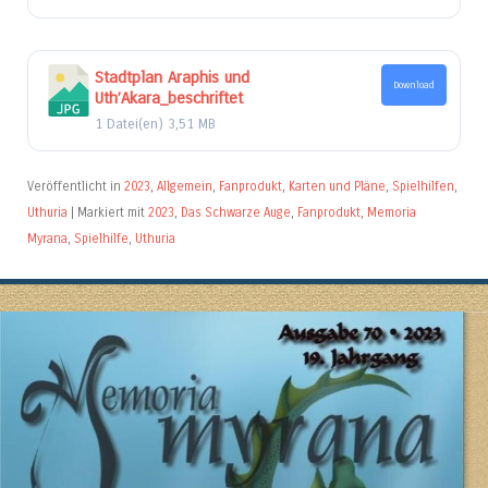
Stadtplan Araphis und
Download
Uth’Akara_beschriftet
1 Datei(en)
3,51 MB
Veröffentlicht in
2023
,
Allgemein
,
Fanprodukt
,
Karten und Pläne
,
Spielhilfen
,
Uthuria
|
Markiert mit
2023
,
Das Schwarze Auge
,
Fanprodukt
,
Memoria
Myrana
,
Spielhilfe
,
Uthuria