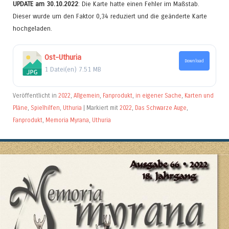
UPDATE am 30.10.2022
: Die Karte hatte einen Fehler im Maßstab.
Dieser wurde um den Faktor 0,34 reduziert und die geänderte Karte
hochgeladen.
Ost-Uthuria
Download
1 Datei(en)
7.51 MB
Veröffentlicht in
2022
,
Allgemein
,
Fanprodukt
,
in eigener Sache
,
Karten und
Pläne
,
Spielhilfen
,
Uthuria
|
Markiert mit
2022
,
Das Schwarze Auge
,
Fanprodukt
,
Memoria Myrana
,
Uthuria