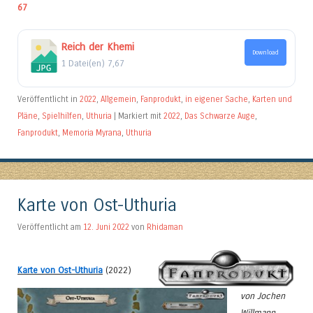
67
Reich der Khemi
Download
1 Datei(en)
7,67
Veröffentlicht in
2022
,
Allgemein
,
Fanprodukt
,
in eigener Sache
,
Karten und
Pläne
,
Spielhilfen
,
Uthuria
|
Markiert mit
2022
,
Das Schwarze Auge
,
Fanprodukt
,
Memoria Myrana
,
Uthuria
Karte von Ost-Uthuria
Veröffentlicht am
12. Juni 2022
von
Rhidaman
Karte von Ost-Uthuria
(2022)
von Jochen
Willmann