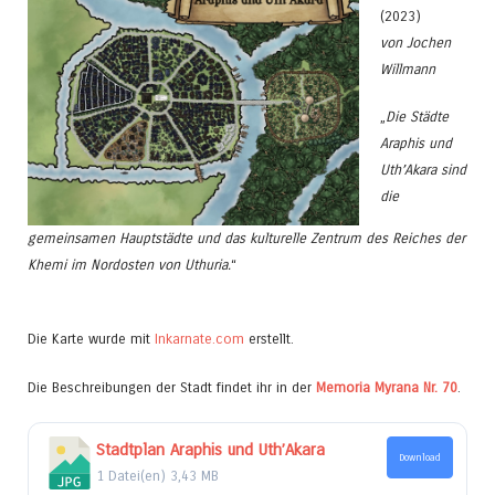
(2023)
von Jochen
Willmann
„
Die Städte
Araphis und
Uth’Akara sind
die
gemeinsamen Hauptstädte und das kulturelle Zentrum des Reiches der
Khemi im Nordosten von Uthuria.
“
Die Karte wurde mit
Inkarnate.com
erstellt.
Die Beschreibungen der Stadt findet ihr in der
Memoria Myrana Nr. 70
.
Stadtplan Araphis und Uth’Akara
Download
1 Datei(en)
3,43 MB