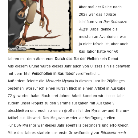
A
ber mal der Reihe nach:
2024 war das 40igste
Jubiläum von
Das Schwarze
Auge
. Dabei denke die
meisten an Aventurien, was
ja nicht falsch ist, aber auch
Ras Tabor hatte vor 40
Jahren mit dem Abenteuer
Durch das Tor der Welten
sein Debut.
Aus diesem Grund wurde dieses Jahr auch von Ulisses ein Heldenwerk
mit dem Titel
Verschollen in Ras Tabor
veröffentlicht.
Außerdem feierte die
Memoria Myrana
in diesem Jahr ihr 20jähriges
bestehen, worauf ich einen kurzen Blick in einem Artikel in Ausgabe
72 geworfen habe. Nach drei Jahren Arbeit konnten wir dieses Jahr
zudem unser Projekt zu den Sammelausgaben mit Ausgabe V
abschließen und euch so einen großen Teil der Myranor- und Tharun-
Artikel aus Uhrwerk! Das Magazin wieder zur Verfügung stellen.
Für DSA-Myranor war dieses Jahr ebenfalls besonders und erfolgreich.
Mitte des Jahres startete das erste Growdfunding zur
Rückkehr nach