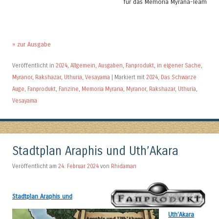
für das Memoria Myrana-Team
» zur Ausgabe
Veröffentlicht in
2024
,
Allgemein
,
Ausgaben
,
Fanprodukt
,
in eigener Sache
,
Myranor
,
Rakshazar
,
Uthuria
,
Vesayama
|
Markiert mit
2024
,
Das Schwarze
Auge
,
Fanprodukt
,
Fanzine
,
Memoria Myrana
,
Myranor
,
Rakshazar
,
Uthuria
,
Vesayama
Stadtplan Araphis und Uth’Akara
Veröffentlicht am
24. Februar 2024
von
Rhidaman
Stadtplan Araphis und
Uth’Akara