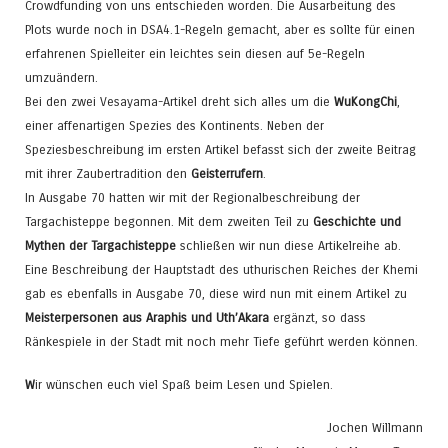
Crowdfunding von uns entschieden worden. Die Ausarbeitung des
Plots wurde noch in DSA4.1-Regeln gemacht, aber es sollte für einen
erfahrenen Spielleiter ein leichtes sein diesen auf 5e-Regeln
umzuändern.
Bei den zwei Vesayama-Artikel dreht sich alles um die
WuKongChi
,
einer affenartigen Spezies des Kontinents. Neben der
Speziesbeschreibung im ersten Artikel befasst sich der zweite Beitrag
mit ihrer Zaubertradition den
Geisterrufern
.
In Ausgabe 70 hatten wir mit der Regionalbeschreibung der
Targachisteppe begonnen. Mit dem zweiten Teil zu
Geschichte und
Mythen der Targachisteppe
schließen wir nun diese Artikelreihe ab.
Eine Beschreibung der Hauptstadt des uthurischen Reiches der Khemi
gab es ebenfalls in Ausgabe 70, diese wird nun mit einem Artikel zu
Meisterpersonen aus Araphis und Uth’Akara
ergänzt, so dass
Ränkespiele in der Stadt mit noch mehr Tiefe geführt werden können.
W
ir wünschen euch viel Spaß beim Lesen und Spielen.
Jochen Willmann