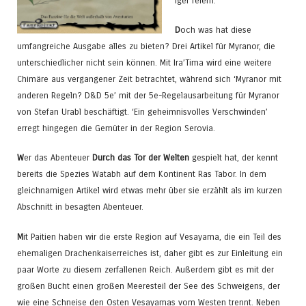
iger feiern.
D
och was hat diese
umfangreiche Ausgabe alles zu bieten? Drei Artikel für Myranor, die
unterschiedlicher nicht sein können. Mit Ira’Tima wird eine weitere
Chimäre aus vergangener Zeit betrachtet, während sich ‘Myranor mit
anderen Regeln? D&D 5e’ mit der 5e-Regelausarbeitung für Myranor
von Stefan Urabl beschäftigt. ‘Ein geheimnisvolles Verschwinden’
erregt hingegen die Gemüter in der Region Serovia.
W
er das Abenteuer
Durch das Tor der Welten
gespielt hat, der kennt
bereits die Spezies Watabh auf dem Kontinent Ras Tabor. In dem
gleichnamigen Artikel wird etwas mehr über sie erzählt als im kurzen
Abschnitt in besagten Abenteuer.
M
it Paitien haben wir die erste Region auf Vesayama, die ein Teil des
ehemaligen Drachenkaiserreiches ist, daher gibt es zur Einleitung ein
paar Worte zu diesem zerfallenen Reich. Außerdem gibt es mit der
großen Bucht einen großen Meeresteil der See des Schweigens, der
wie eine Schneise den Osten Vesayamas vom Westen trennt. Neben