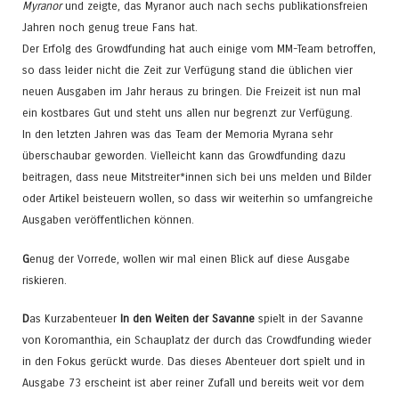
Myranor
und zeigte, das Myranor auch nach sechs publikationsfreien
Jahren noch genug treue Fans hat.
Der Erfolg des Growdfunding hat auch einige vom MM-Team betroffen,
so dass leider nicht die Zeit zur Verfügung stand die üblichen vier
neuen Ausgaben im Jahr heraus zu bringen. Die Freizeit ist nun mal
ein kostbares Gut und steht uns allen nur begrenzt zur Verfügung.
In den letzten Jahren was das Team der Memoria Myrana sehr
überschaubar geworden. Vielleicht kann das Growdfunding dazu
beitragen, dass neue Mitstreiter*innen sich bei uns melden und Bilder
oder Artikel beisteuern wollen, so dass wir weiterhin so umfangreiche
Ausgaben veröffentlichen können.
G
enug der Vorrede, wollen wir mal einen Blick auf diese Ausgabe
riskieren.
D
as Kurzabenteuer
In den Weiten der Savanne
spielt in der Savanne
von Koromanthia, ein Schauplatz der durch das Crowdfunding wieder
in den Fokus gerückt wurde. Das dieses Abenteuer dort spielt und in
Ausgabe 73 erscheint ist aber reiner Zufall und bereits weit vor dem