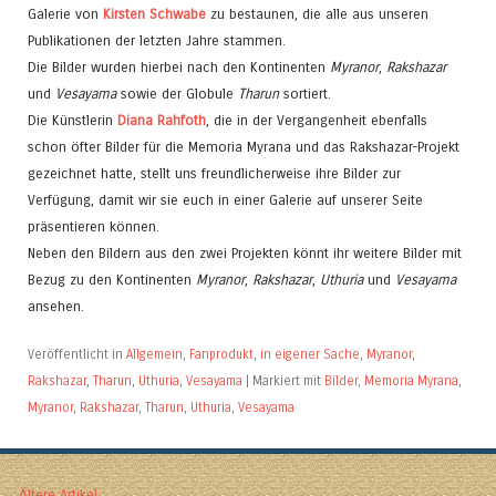
Galerie von
Kirsten Schwabe
zu bestaunen, die alle aus unseren
Publikationen der letzten Jahre stammen.
Die Bilder wurden hierbei nach den Kontinenten
Myranor
,
Rakshazar
und
Vesayama
sowie der Globule
Tharun
sortiert.
Die Künstlerin
Diana Rahfoth
, die in der Vergangenheit ebenfalls
schon öfter Bilder für die Memoria Myrana und das Rakshazar-Projekt
gezeichnet hatte, stellt uns freundlicherweise ihre Bilder zur
Verfügung, damit wir sie euch in einer Galerie auf unserer Seite
präsentieren können.
Neben den Bildern aus den zwei Projekten könnt ihr weitere Bilder mit
Bezug zu den Kontinenten
Myranor
,
Rakshazar
,
Uthuria
und
Vesayama
ansehen.
Veröffentlicht in
Allgemein
,
Fanprodukt
,
in eigener Sache
,
Myranor
,
Rakshazar
,
Tharun
,
Uthuria
,
Vesayama
|
Markiert mit
Bilder
,
Memoria Myrana
,
Myranor
,
Rakshazar
,
Tharun
,
Uthuria
,
Vesayama
←
Ältere Artikel