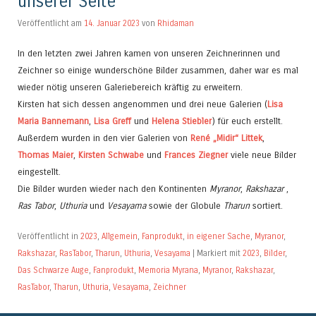
unserer Seite
Veröffentlicht am
14. Januar 2023
von
Rhidaman
In den letzten zwei Jahren kamen von unseren Zeichnerinnen und
Zeichner so einige wunderschöne Bilder zusammen, daher war es mal
wieder nötig unseren Galeriebereich kräftig zu erweitern.
Kirsten hat sich dessen angenommen und drei neue Galerien (
Lisa
Maria Bannemann
,
Lisa Greff
und
Helena Stiebler
) für euch erstellt.
Außerdem wurden in den vier Galerien von
René „Midir“ Littek
,
Thomas Maier
,
Kirsten Schwabe
und
Frances Ziegner
viele neue Bilder
eingestellt.
Die Bilder wurden wieder nach den Kontinenten
Myranor
,
Rakshazar
,
Ras Tabor
,
Uthuria
und
Vesayama
sowie der Globule
Tharun
sortiert.
Veröffentlicht in
2023
,
Allgemein
,
Fanprodukt
,
in eigener Sache
,
Myranor
,
Rakshazar
,
RasTabor
,
Tharun
,
Uthuria
,
Vesayama
|
Markiert mit
2023
,
Bilder
,
Das Schwarze Auge
,
Fanprodukt
,
Memoria Myrana
,
Myranor
,
Rakshazar
,
RasTabor
,
Tharun
,
Uthuria
,
Vesayama
,
Zeichner