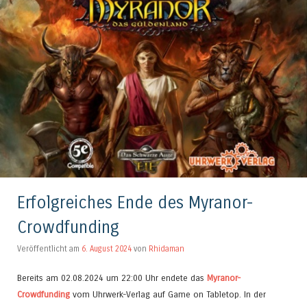
Erfolgreiches Ende des Myranor-
Crowdfunding
Veröffentlicht am
6. August 2024
von
Rhidaman
Bereits am 02.08.2024 um 22:00 Uhr endete das
Myranor-
Crowdfunding
vom Uhrwerk-Verlag auf Game on Tabletop. In der