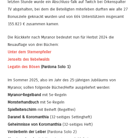
letzten Stunde wurde ein Abschluss-Talk auf Twitch bei Orkenspalter
TV abgehalten, bei dem die Beteiligten miterleben durften wie alle 27
Bonusziele geknackt wurden und von 664 Unterstützern insgesamt
155.823 € zusammen kamen.
Die Rückkehr nach Myranor bedeutet nun für Herbst 2024 die
Neuauflage von drei Büchern:
Unter dem Sternenpfeiler
Jenseits des Nebelwalds
Legatin des Bösen
(Pardona Solo 1)
Im Sommer 2025, also im Jahr des 25-jährigen Jubiläums von
Myranor, sollen folgende Bücher/Hefte ausgeliefert werden:
Myranor-Regelband
mit 5e-Regeln
Monsterhandbuch
mit 5e-Regeln
Spielleiterschirm
mit Beiheft (Regelfrei)
Daranel & Koromanthia
(32-seitiges Settingheft)
Geheimnisse von Koromanthia
(32-seitiges Heft)
Verderberin der Leiber
(Pardona Solo 2)