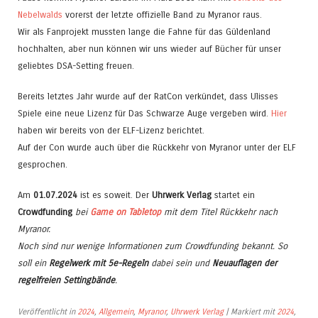
Nebelwalds
vorerst der letzte offizielle Band zu Myranor raus.
Wir als Fanprojekt mussten lange die Fahne für das Güldenland
hochhalten, aber nun können wir uns wieder auf Bücher für unser
geliebtes DSA-Setting freuen.
Bereits letztes Jahr wurde auf der RatCon verkündet, dass Ulisses
Spiele eine neue Lizenz für Das Schwarze Auge vergeben wird.
Hier
haben wir bereits von der ELF-Lizenz berichtet.
Auf der Con wurde auch über die Rückkehr von Myranor unter der ELF
gesprochen.
Am
01.07.2024
ist es soweit. Der
Uhrwerk Verlag
startet ein
Crowdfunding
bei
Game on Tabletop
mit dem Titel Rückkehr nach
Myranor.
Noch sind nur wenige Informationen zum Crowdfunding bekannt. So
soll ein
Regelwerk mit 5e-Regeln
dabei sein und
Neuauflagen der
regelfreien Settingbände
.
Veröffentlicht in
2024
,
Allgemein
,
Myranor
,
Uhrwerk Verlag
|
Markiert mit
2024
,