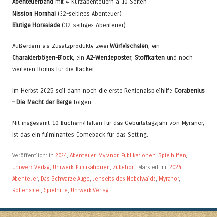
Abenteuerband
mit 4 Kurzabenteuern á 10 Seiten
Mission Hornhai
(32-seitiges Abenteuer)
Blutige Horasiade
(32-seitiges Abenteuer)
Außerdem als Zusatzprodukte zwei
Würfelschalen
, ein
Charakterbögen-Block
, ein
A2-Wendeposter
,
Stoffkarten
und noch
weiteren Bonus für die Backer.
Im Herbst 2025 soll dann noch die erste Regionalspielhilfe
Corabenius
– Die Macht der Berge
folgen.
Mit insgesamt 10 Büchern/Heften für das Geburtstagsjahr von Myranor,
ist das ein fulminantes Comeback für das Setting.
Veröffentlicht in
2024
,
Abenteuer
,
Myranor
,
Publikationen
,
Spielhilfen
,
Uhrwerk Verlag
,
Uhrwerk-Publikationen
,
Zubehör
|
Markiert mit
2024
,
Abenteuer
,
Das Schwarze Auge
,
Jenseits des Nebelwalds
,
Myranor
,
Rollenspiel
,
Spielhilfe
,
Uhrwerk Verlag