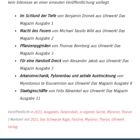
kein Interesse an einer erneuten Veröffentlichung vorliegt.
Im Schlund der Tiefe
von
Benjamin Dronek
aus Uhrwerk! Das
Magazin Ausgabe 1
Macht des Feuers
von
Michael Tassilo Wild
aus Uhrwerk! Das
Magazin Ausgabe 2
Pflanzenpygmäen
von
Thomas Bemberg
aus Uhrwerk! Das
Magazin Ausgabe 3
Für eine Handvoll Dreck
von
Alexander Jakob
aus Uhrwerk! Das
Magazin Ausgabe 3
Arkanomechanik, Pylonenbau und astrale Austrocknung
von
Myredonius te Kouramnion
aus Uhrwerk! Das Magazin Ausgabe 8
Staatsgeschäfte
von
Felix Bärwinkel
aus Uhrwerk! Das Magazin
Ausgabe 11
Veröffentlicht in
2021
,
Ausgaben
,
Fanprodukt
,
in eigener Sache
,
Myranor
,
Tharun
|
Markiert mit
2021
,
Das Schwarze Auge
,
Fanzine
,
Myranor
,
Tharun
,
Uhrwerk
Verlag