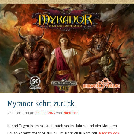
Myranor kehrt zurück
Veröffentlicht am
28. Juni 2024
von
Rhidaman
In drei Tagen ist es so weit, nach sechs Jahren und vier Monaten
Pause kommt Myranor zurück. Im März 2018 kam mit
Jenseits des